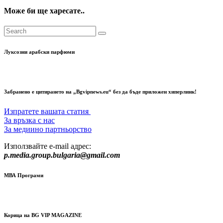
Може би ще харесате..
Луксозни арабски парфюми
Забранено е цитирането на „Bgvipnews.eu“ без да бъде приложен хиперлинк!
Изпратете вашата статия
За връзка с нас
За медиино партньорство
Използвайте e-mail адрес:
p.media.group.bulgaria@gmail.com
МВА Програми
Корица на BG VIP MAGAZINE