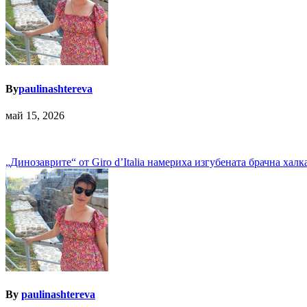
By
paulinashtereva
май 15, 2026
Навигация
„Динозаврите“ от Giro d’Italia намериха изгубената брачна халк
By
paulinashtereva