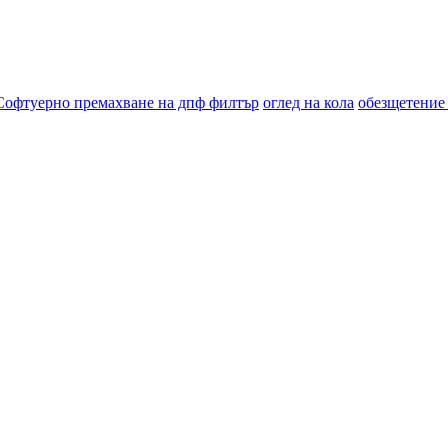
Софтуерно премахване на дпф филтър
оглед на кола
обезщетение