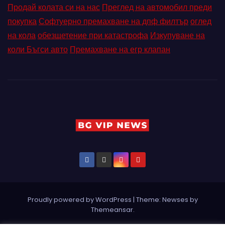
Продай колата си на нас
Преглед на автомобил преди
покупка
Софтуерно премахване на дпф филтър
оглед
на кола
обезщетение при катастрофа
Изкупуване на
коли Бъгси авто
Премахване на егр клапан
Proudly powered by WordPress
|
Theme: Newses by
Themeansar
.