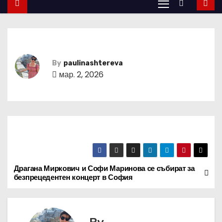
By
paulinashtereva
мар. 2, 2026
Драгана Миркович и Софи Маринова се събират за
Н
безпрецедентен концерт в София
а
в