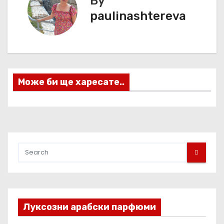
By
и
paulinashtereva
г
а
ц
Може би ще харесате..
и
я
Луксозни арабски парфюми