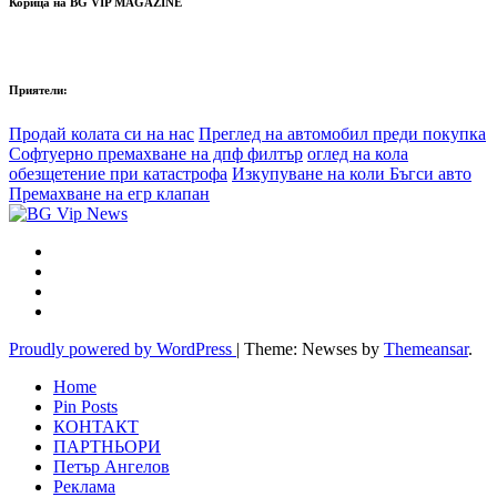
Корица на BG VIP MAGAZINE
Приятели:
Продай колата си на нас
Преглед на автомобил преди покупка
Софтуерно премахване на дпф филтър
оглед на кола
обезщетение при катастрофа
Изкупуване на коли Бъгси авто
Премахване на егр клапан
Proudly powered by WordPress
|
Theme: Newses by
Themeansar
.
Home
Pin Posts
КОНТАКТ
ПАРТНЬОРИ
Петър Ангелов
Реклама