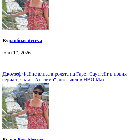
By
paulinashtereva
юни 17, 2026
Навигация
Джоузеф Файнс влиза в ролята на Гарет Саутгейт в новия
сериал „Скъпа Английо“, достъпен в HBO Max
By
paulinashtereva