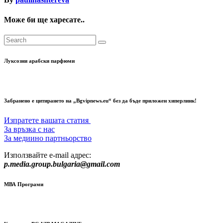
Може би ще харесате..
Луксозни арабски парфюми
Забранено е цитирането на „Bgvipnews.eu“ без да бъде приложен хиперлинк!
Изпратете вашата статия
За връзка с нас
За медиино партньорство
Използвайте e-mail адрес:
p.media.group.bulgaria@gmail.com
МВА Програми