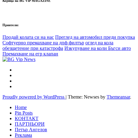
Корица на BG VIP MAGAZINE
Приятели:
Продай колата си на нас
Преглед на автомобил преди покупка
Софтуерно премахване на дпф филтър
оглед на кола
обезщетение при катастрофа
Изкупуване на коли Бъгси авто
Премахване на егр клапан
Proudly powered by WordPress
|
Theme: Newses by
Themeansar
.
Home
Pin Posts
КОНТАКТ
ПАРТНЬОРИ
Петър Ангелов
Реклама