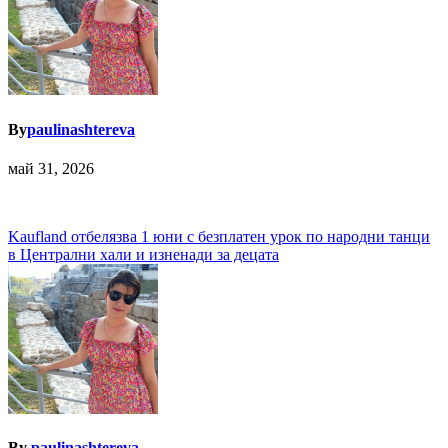
By
paulinashtereva
май 31, 2026
Навигация
Kaufland отбелязва 1 юни с безплатен урок по народни танци
в Централни хали и изненади за децата
By
paulinashtereva