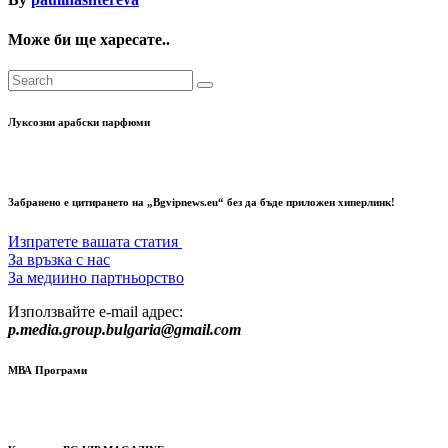
Може би ще харесате..
Луксозни арабски парфюми
Забранено е цитирането на „Bgvipnews.eu“ без да бъде приложен хиперлинк!
Изпратете вашата статия
За връзка с нас
За медиино партньорство
Използвайте e-mail адрес:
p.media.group.bulgaria@gmail.com
МВА Програми