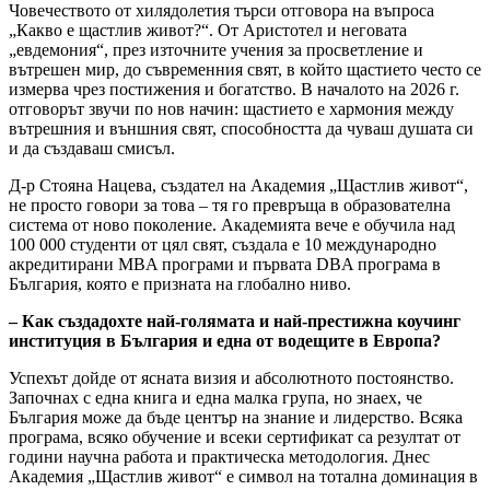
Човечеството от хилядолетия търси отговора на въпроса
„Какво е щастлив живот?“. От Аристотел и неговата
„евдемония“, през източните учения за просветление и
вътрешен мир, до съвременния свят, в който щастието често се
измерва чрез постижения и богатство. В началото на 2026 г.
отговорът звучи по нов начин: щастието е хармония между
вътрешния и външния свят, способността да чуваш душата си
и да създаваш смисъл.
Д-р Стояна Нацева, създател на Академия „Щастлив живот“,
не просто говори за това – тя го превръща в образователна
система от ново поколение. Академията вече е обучила над
100 000 студенти от цял свят, създала е 10 международно
акредитирани MBA програми и първата DBA програма в
България, която е призната на глобално ниво.
– Как създадохте най-голямата и най-престижна коучинг
институция в България и една от водещите в Европа?
Успехът дойде от ясната визия и абсолютното постоянство.
Започнах с една книга и една малка група, но знаех, че
България може да бъде център на знание и лидерство. Всяка
програма, всяко обучение и всеки сертификат са резултат от
години научна работа и практическа методология. Днес
Академия „Щастлив живот“ е символ на тотална доминация в