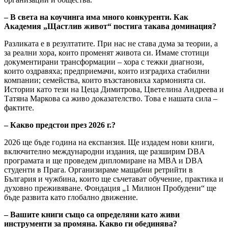
– В света на коучинга има много конкуренти. Как
Академия „Щастлив живот“ постига такава доминация?
Разликата е в резултатите. При нас не става дума за теории, а
за реални хора, които променят живота си. Имаме стотици
документирани трансформации – хора с тежки диагнози,
които оздравяха; предприемачи, които изградиха стабилни
компании; семейства, които възстановиха хармонията си.
Истории като тези на Цеца Димитрова, Цветелина Андреева и
Татяна Маркова са живо доказателство. Това е нашата сила –
фактите.
– Какво предстои през 2026 г.?
2026 ще бъде година на експанзия. Ще издадем нови книги,
включително международни издания, ще разширим DBA
програмата и ще проведем дипломиране на MBA и DBA
студенти в Прага. Организираме мащабни ретрийти в
България и чужбина, които ще съчетават обучение, практика и
духовно преживяване. Фондация „1 Милион Пробудени“ ще
бъде развита като глобално движение.
– Вашите книги също са определяни като живи
инструменти за промяна. Какво ги обединява?