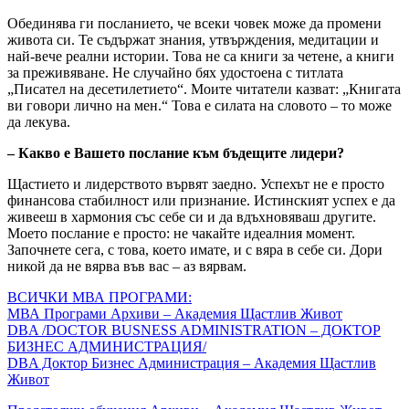
Обединява ги посланието, че всеки човек може да промени
живота си. Те съдържат знания, утвърждения, медитации и
най-вече реални истории. Това не са книги за четене, а книги
за преживяване. Не случайно бях удостоена с титлата
„Писател на десетилетието“. Моите читатели казват: „Книгата
ви говори лично на мен.“ Това е силата на словото – то може
да лекува.
– Какво е Вашето послание към бъдещите лидери?
Щастието и лидерството вървят заедно. Успехът не е просто
финансова стабилност или признание. Истинският успех е да
живееш в хармония със себе си и да вдъхновяваш другите.
Моето послание е просто: не чакайте идеалния момент.
Започнете сега, с това, което имате, и с вяра в себе си. Дори
никой да не вярва във вас – аз вярвам.
ВСИЧКИ МВА ПРОГРАМИ:
МВА Програми Архиви – Академия Щастлив Живот
DBA /DOCTOR BUSNESS ADMINISTRATION – ДОКТОР
БИЗНЕС АДМИНИСТРАЦИЯ/
DBA Доктор Бизнес Администрация – Академия Щастлив
Живот