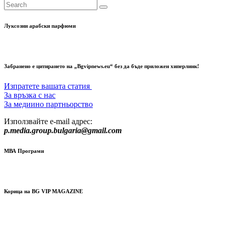
Луксозни арабски парфюми
Забранено е цитирането на „Bgvipnews.eu“ без да бъде приложен хиперлинк!
Изпратете вашата статия
За връзка с нас
За медиино партньорство
Използвайте e-mail адрес:
p.media.group.bulgaria@gmail.com
МВА Програми
Корица на BG VIP MAGAZINE