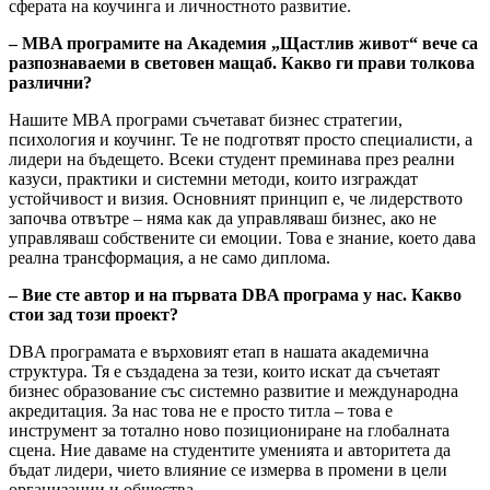
сферата на коучинга и личностното развитие.
– MBA програмите на Академия „Щастлив живот“ вече са
разпознаваеми в световен мащаб. Какво ги прави толкова
различни?
Нашите MBA програми съчетават бизнес стратегии,
психология и коучинг. Те не подготвят просто специалисти, а
лидери на бъдещето. Всеки студент преминава през реални
казуси, практики и системни методи, които изграждат
устойчивост и визия. Основният принцип е, че лидерството
започва отвътре – няма как да управляваш бизнес, ако не
управляваш собствените си емоции. Това е знание, което дава
реална трансформация, а не само диплома.
– Вие сте автор и на първата DBA програма у нас. Какво
стои зад този проект?
DBA програмата е върховият етап в нашата академична
структура. Тя е създадена за тези, които искат да съчетаят
бизнес образование със системно развитие и международна
акредитация. За нас това не е просто титла – това е
инструмент за тотално ново позициониране на глобалната
сцена. Ние даваме на студентите уменията и авторитета да
бъдат лидери, чието влияние се измерва в промени в цели
организации и общества.