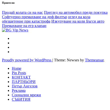
Приятели:
Продай колата си на нас
Преглед на автомобил преди покупка
Софтуерно премахване на дпф филтър
оглед на кола
обезщетение при катастрофа
Изкупуване на коли Бъгси авто
Премахване на егр клапан
Proudly powered by WordPress
|
Theme: Newses by
Themeansar
.
Home
Pin Posts
КОНТАКТ
ПАРТНЬОРИ
Петър Ангелов
Реклама
Социални мрежи
СЪБИТИЯ