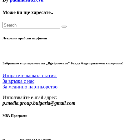
Може би ще харесате..
Луксозни арабски парфюми
Забранено е цитирането на „Bgvipnews.eu“ без да бъде приложен хиперлинк!
Изпратете вашата статия
За връзка с нас
За медиино партньорство
Използвайте e-mail адрес:
p.media.group.bulgaria@gmail.com
МВА Програми