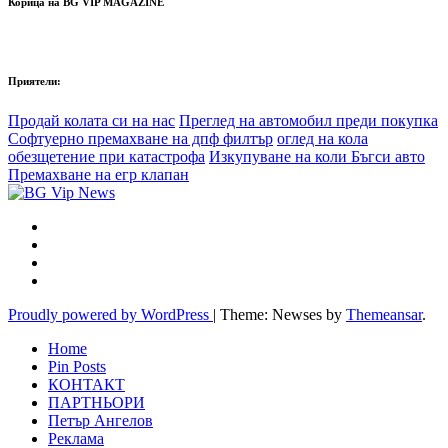
Корица на BG VIP MAGAZINE
Приятели:
Продай колата си на нас
Преглед на автомобил преди покупка
Софтуерно премахване на дпф филтър
оглед на кола
обезщетение при катастрофа
Изкупуване на коли Бъгси авто
Премахване на егр клапан
Proudly powered by WordPress
|
Theme: Newses by
Themeansar
.
Home
Pin Posts
КОНТАКТ
ПАРТНЬОРИ
Петър Ангелов
Реклама