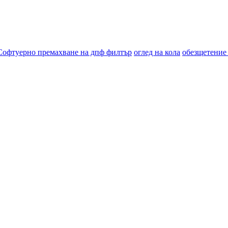
Софтуерно премахване на дпф филтър
оглед на кола
обезщетение