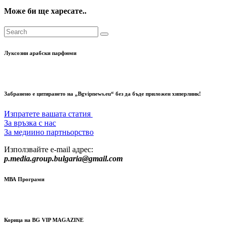
Може би ще харесате..
Луксозни арабски парфюми
Забранено е цитирането на „Bgvipnews.eu“ без да бъде приложен хиперлинк!
Изпратете вашата статия
За връзка с нас
За медиино партньорство
Използвайте e-mail адрес:
p.media.group.bulgaria@gmail.com
МВА Програми
Корица на BG VIP MAGAZINE