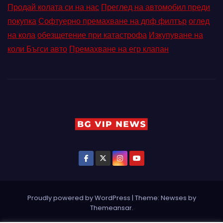
Продай колата си на нас
Преглед на автомобил преди
покупка
Софтуерно премахване на дпф филтър
оглед
на кола
обезщетение при катастрофа
Изкупуване на
коли Бъгси авто
Премахване на егр клапан
Proudly powered by WordPress
|
Theme: Newses by
Themeansar
.