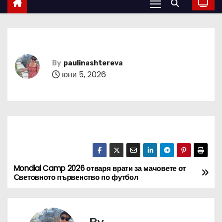
By
paulinashtereva
юни 5, 2026
Mondial Camp 2026 отваря врати за мачовете от
Н
Световното първенство по футбол
а
в