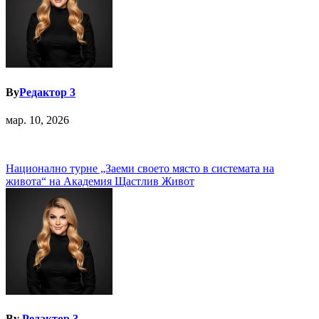
By
Редактор 3
мар. 10, 2026
Навигация
Национално турне „Заеми своето място в системата на
живота“ на Академия Щастлив Живот
By
Редактор 3