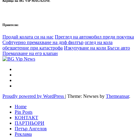
Корица на BG VIP MAGAZINE
Приятели:
Продай колата си на нас
Преглед на автомобил преди покупка
Софтуерно премахване на дпф филтър
оглед на кола
обезщетение при катастрофа
Изкупуване на коли Бъгси авто
Премахване на егр клапан
Proudly powered by WordPress
|
Theme: Newses by
Themeansar
.
Home
Pin Posts
КОНТАКТ
ПАРТНЬОРИ
Петър Ангелов
Реклама