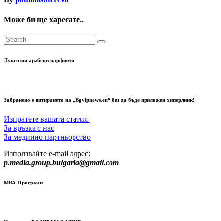
Може би ще харесате..
Луксозни арабски парфюми
Забранено е цитирането на „Bgvipnews.eu“ без да бъде приложен хиперлинк!
Изпратете вашата статия
За връзка с нас
За медиино партньорство
Използвайте e-mail адрес:
p.media.group.bulgaria@gmail.com
МВА Програми