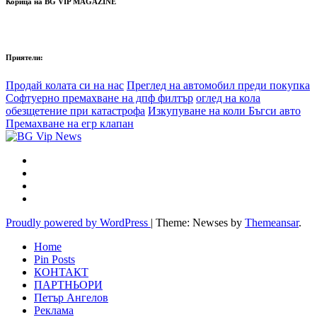
Корица на BG VIP MAGAZINE
Приятели:
Продай колата си на нас
Преглед на автомобил преди покупка
Софтуерно премахване на дпф филтър
оглед на кола
обезщетение при катастрофа
Изкупуване на коли Бъгси авто
Премахване на егр клапан
Proudly powered by WordPress
|
Theme: Newses by
Themeansar
.
Home
Pin Posts
КОНТАКТ
ПАРТНЬОРИ
Петър Ангелов
Реклама