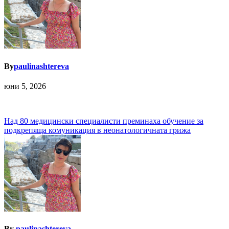
By
paulinashtereva
юни 5, 2026
Навигация
Над 80 медицински специалисти преминаха обучение за
подкрепяща комуникация в неонатологичната грижа
By
paulinashtereva