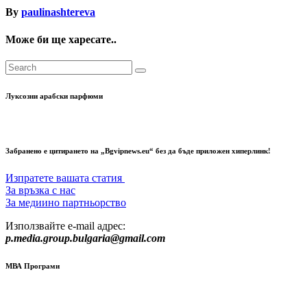
By
paulinashtereva
Може би ще харесате..
Луксозни арабски парфюми
Забранено е цитирането на „Bgvipnews.eu“ без да бъде приложен хиперлинк!
Изпратете вашата статия
За връзка с нас
За медиино партньорство
Използвайте e-mail адрес:
p.media.group.bulgaria@gmail.com
МВА Програми