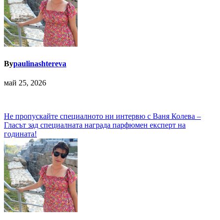
By
paulinashtereva
май 25, 2026
Навигация
Не пропускайте специалното ни интервю с Ваня Колева –
Гласът зад специалната награда парфюмен експерт на
годината!