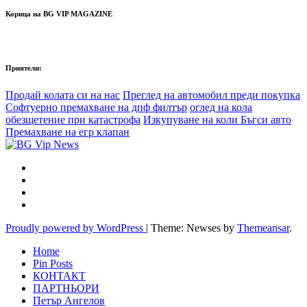
Корица на BG VIP MAGAZINE
Приятели:
Продай колата си на нас
Преглед на автомобил преди покупка
Софтуерно премахване на дпф филтър
оглед на кола
обезщетение при катастрофа
Изкупуване на коли Бъгси авто
Премахване на егр клапан
Proudly powered by WordPress
|
Theme: Newses by
Themeansar
.
Home
Pin Posts
КОНТАКТ
ПАРТНЬОРИ
Петър Ангелов