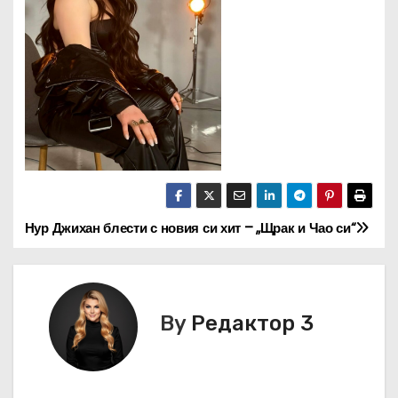
Нур Джихан блести с новия си хит – „Щрак и Чао си“
Н
а
в
By
Редактор 3
и
г