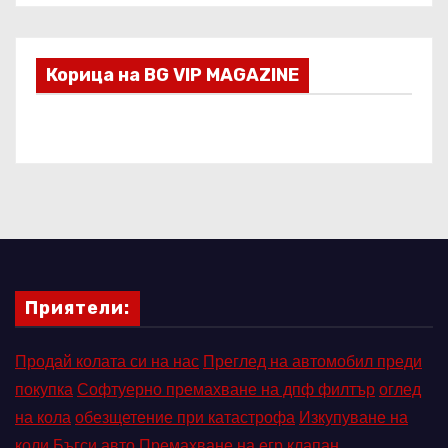
Корица на BG VIP MAGAZINE
Приятели:
Продай колата си на нас
Преглед на автомобил преди
покупка
Софтуерно премахване на дпф филтър
оглед
на кола
обезщетение при катастрофа
Изкупуване на
коли Бъгси авто
Премахване на егр клапан