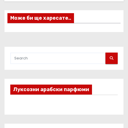
а
Може би ще харесате..
ц
и
я
Луксозни арабски парфюми