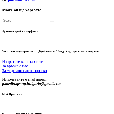
Може би ще харесате..
Луксозни арабски парфюми
Забранено е цитирането на „Bgvipnews.eu“ без да бъде приложен хиперлинк!
Изпратете вашата статия
За връзка с нас
За медиино партньорство
Използвайте e-mail адрес:
p.media.group.bulgaria@gmail.com
МВА Програми