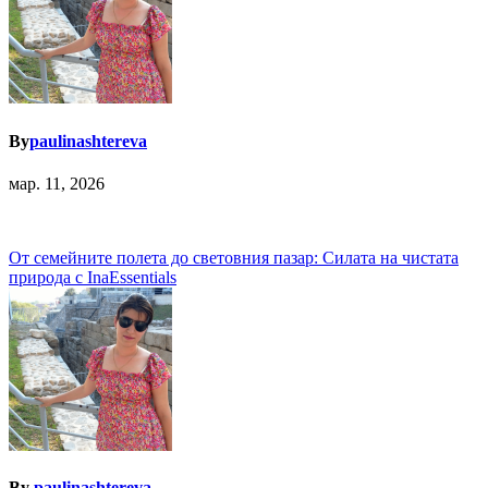
By
paulinashtereva
мар. 11, 2026
Навигация
От семейните полета до световния пазар: Силата на чистата
природа с InaEssentials
By
paulinashtereva