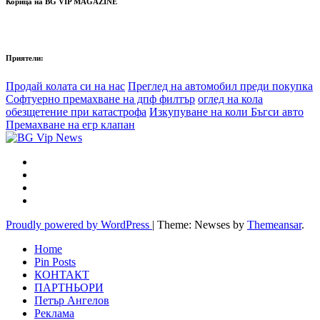
Корица на BG VIP MAGAZINE
Приятели:
Продай колата си на нас
Преглед на автомобил преди покупка
Софтуерно премахване на дпф филтър
оглед на кола
обезщетение при катастрофа
Изкупуване на коли Бъгси авто
Премахване на егр клапан
Proudly powered by WordPress
|
Theme: Newses by
Themeansar
.
Home
Pin Posts
КОНТАКТ
ПАРТНЬОРИ
Петър Ангелов
Реклама