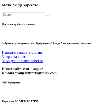
Може би ще харесате..
Луксозни арабски парфюми
Забранено е цитирането на „Bgvipnews.eu“ без да бъде приложен хиперлинк!
Изпратете вашата статия
За връзка с нас
За медиино партньорство
Използвайте e-mail адрес:
p.media.group.bulgaria@gmail.com
МВА Програми
Корица на BG VIP MAGAZINE