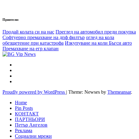
Приятели:
Продай колата си на нас
Преглед на автомобил преди покупка
Софтуерно премахване на дпф филтър
оглед на кола
обезщетение при катастрофа
Изкупуване на коли Бъгси авто
Премахване на егр клапан
Proudly powered by WordPress
|
Theme: Newses by
Themeansar
.
Home
Pin Posts
КОНТАКТ
ПАРТНЬОРИ
Петър Ангелов
Реклама
Социални мрежи