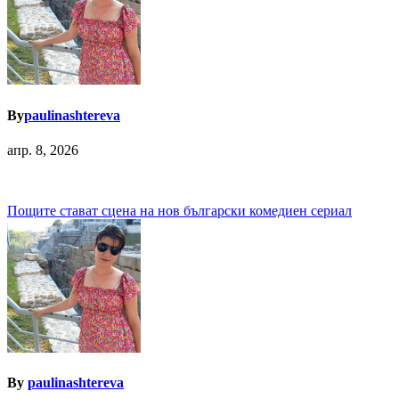
By
paulinashtereva
апр. 8, 2026
Навигация
Пощите стават сцена на нов български комедиен сериал
By
paulinashtereva