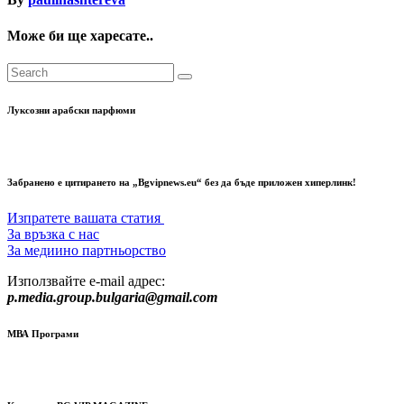
Може би ще харесате..
Луксозни арабски парфюми
Забранено е цитирането на „Bgvipnews.eu“ без да бъде приложен хиперлинк!
Изпратете вашата статия
За връзка с нас
За медиино партньорство
Използвайте e-mail адрес:
p.media.group.bulgaria@gmail.com
МВА Програми