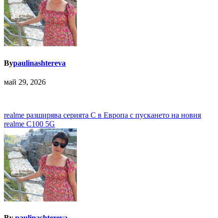
By
paulinashtereva
май 29, 2026
Навигация
realme разширява серията C в Европа с пускането на новия
realme C100 5G
By
paulinashtereva