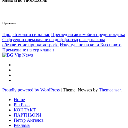
Корица на BG VIP MAGAZINE
Приятели:
Продай колата си на нас
Преглед на автомобил преди покупка
Софтуерно премахване на дпф филтър
оглед на кола
обезщетение при катастрофа
Изкупуване на коли Бъгси авто
Премахване на егр клапан
Proudly powered by WordPress
|
Theme: Newses by
Themeansar
.
Home
Pin Posts
КОНТАКТ
ПАРТНЬОРИ
Петър Ангелов
Реклама