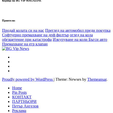
Корица на BG VIP MAGAZINE
Приятели:
Продай колата си на нас
Преглед на автомобил преди покупка
Софтуерно премахване на дпф филтър
оглед на кола
обезщетение при катастрофа
Изкупуване на коли Бъгси авто
Премахване на егр клапан
Proudly powered by WordPress
|
Theme: Newses by
Themeansar
.
Home
Pin Posts
КОНТАКТ
ПАРТНЬОРИ
Петър Ангелов
Реклама