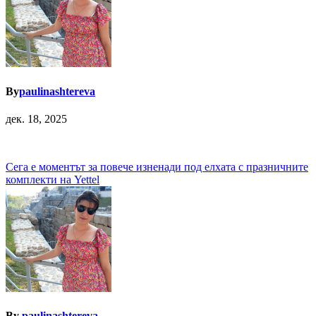
By
paulinashtereva
дек. 18, 2025
Навигация
Сега е моментът за повече изненади под елхата с празничните
комплекти на Yettel
By
paulinashtereva