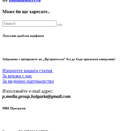
Може би ще харесате..
Луксозни арабски парфюми
Забранено е цитирането на „Bgvipnews.eu“ без да бъде приложен хиперлинк!
Изпратете вашата статия
За връзка с нас
За медиино партньорство
Използвайте e-mail адрес:
p.media.group.bulgaria@gmail.com
МВА Програми