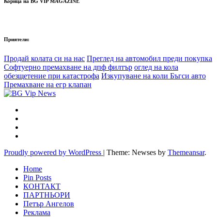
Корица на BG VIP MAGAZINE
Приятели:
Продай колата си на нас
Преглед на автомобил преди покупка
Софтуерно премахване на дпф филтър
оглед на кола
обезщетение при катастрофа
Изкупуване на коли Бъгси авто
Премахване на егр клапан
Proudly powered by WordPress
|
Theme: Newses by
Themeansar
.
Home
Pin Posts
КОНТАКТ
ПАРТНЬОРИ
Петър Ангелов
Реклама