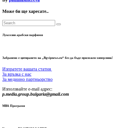
Може би ще харесате..
Луксозни арабски парфюми
Забранено е цитирането на „Bgvipnews.eu“ без да бъде приложен хиперлинк!
Изпратете вашата статия
За връзка с нас
За медиино партньорство
Използвайте e-mail адрес:
p.media.group.bulgaria@gmail.com
МВА Програми