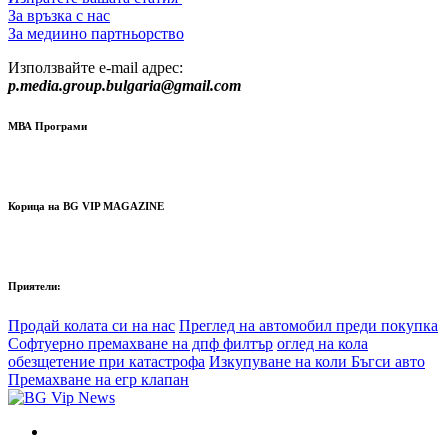
За връзка с нас
За медиино партньорство
Използвайте e-mail адрес:
p.media.group.bulgaria@gmail.com
МВА Програми
Корица на BG VIP MAGAZINE
Приятели:
Продай колата си на нас
Преглед на автомобил преди покупка
Софтуерно премахване на дпф филтър
оглед на кола
обезщетение при катастрофа
Изкупуване на коли Бъгси авто
Премахване на егр клапан