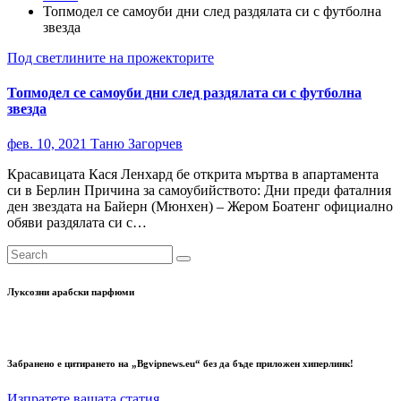
Топмодел се самоуби дни след раздялата си с футболна
звезда
Под светлините на прожекторите
Топмодел се самоуби дни след раздялата си с футболна
звезда
фев. 10, 2021
Таню Загорчев
Красавицата Кася Ленхард бе открита мъртва в апартамента
си в Берлин Причина за самоубийството: Дни преди фаталния
ден звездата на Байерн (Мюнхен) – Жером Боатенг официално
обяви раздялата си с…
Луксозни арабски парфюми
Забранено е цитирането на „Bgvipnews.eu“ без да бъде приложен хиперлинк!
Изпратете вашата статия