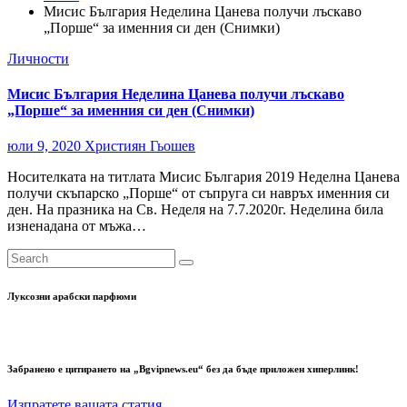
Мисис България Неделина Цанева получи лъскаво
„Порше“ за именния си ден (Снимки)
Личности
Мисис България Неделина Цанева получи лъскаво
„Порше“ за именния си ден (Снимки)
юли 9, 2020
Християн Гьошев
Носителката на титлата Мисис България 2019 Неделна Цанева
получи скъпарско „Порше“ от съпруга си навръх именния си
ден. На празника на Св. Неделя на 7.7.2020г. Неделина била
изненадана от мъжа…
Луксозни арабски парфюми
Забранено е цитирането на „Bgvipnews.eu“ без да бъде приложен хиперлинк!
Изпратете вашата статия