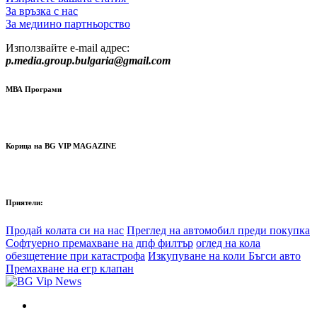
За връзка с нас
За медиино партньорство
Използвайте e-mail адрес:
p.media.group.bulgaria@gmail.com
МВА Програми
Корица на BG VIP MAGAZINE
Приятели:
Продай колата си на нас
Преглед на автомобил преди покупка
Софтуерно премахване на дпф филтър
оглед на кола
обезщетение при катастрофа
Изкупуване на коли Бъгси авто
Премахване на егр клапан