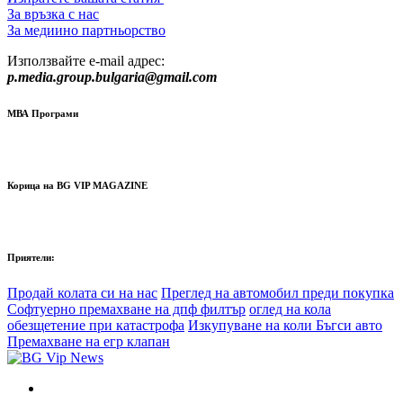
За връзка с нас
За медиино партньорство
Използвайте e-mail адрес:
p.media.group.bulgaria@gmail.com
МВА Програми
Корица на BG VIP MAGAZINE
Приятели:
Продай колата си на нас
Преглед на автомобил преди покупка
Софтуерно премахване на дпф филтър
оглед на кола
обезщетение при катастрофа
Изкупуване на коли Бъгси авто
Премахване на егр клапан