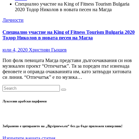
Специално участие на King of Fitness Tourism Bulgaria
2020 Тодор Николов в новата песен на Магда
Личности
Специално участие на King of Fitness Tourism Bulgaria 2020
Тодор Николов в новата песен на Магда
юли 4, 2020
Християн Гьошев
Поп фолк певицата Магда представи дългоочаквания си нов
музикален проект “Отпечатък”. Тя за пореден път изненада
феновете и оправда очакванията им, като затвърди хитовата
си линия. “Отпечатък” е по музика…
Луксозни арабски парфюми
Забранено е цитирането на „Bgvipnews.eu“ без да бъде приложен хиперлинк!
Изпратете вашата статия