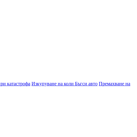
при катастрофа
Изкупуване на коли Бъгси авто
Премахване на