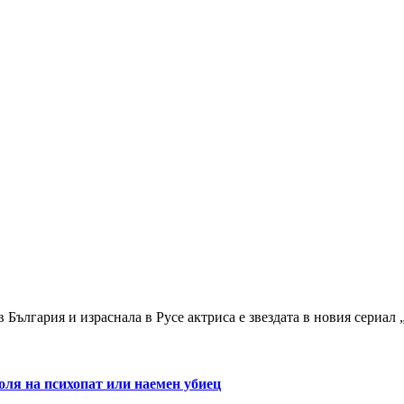
България и израснала в Русе актриса е звездата в новия сериал
оля на психопат или наемен убиец