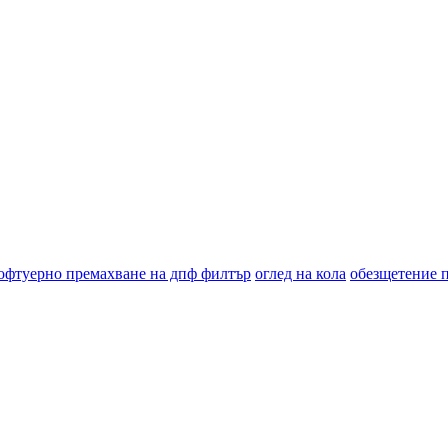
офтуерно премахване на дпф филтър
оглед на кола
обезщетение 