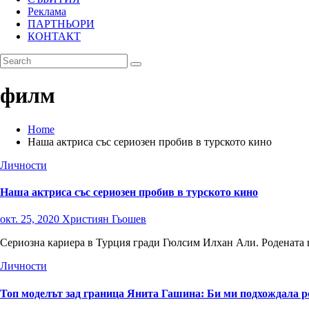
Реклама
ПАРТНЬОРИ
КОНТАКТ
филм
Home
Наша актриса със сериозен пробив в турското кино
Личности
Наша актриса със сериозен пробив в турското кино
окт. 25, 2020
Християн Гьошев
Сериозна кариера в Турция гради Гюлсим Илхан Али. Родената в 
Личности
Топ моделът зад граница Янита Гашина: Би ми подхождала р