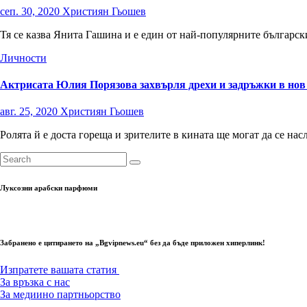
сеп. 30, 2020
Християн Гьошев
Тя се казва Янита Гашина и е един от най-популярните българс
Личности
Актрисата Юлия Порязова захвърля дрехи и задръжки в но
авг. 25, 2020
Християн Гьошев
Ролята й е доста гореща и зрителите в кината ще могат да се на
Луксозни арабски парфюми
Забранено е цитирането на „Bgvipnews.eu“ без да бъде приложен хиперлинк!
Изпратете вашата статия
За връзка с нас
За медиино партньорство