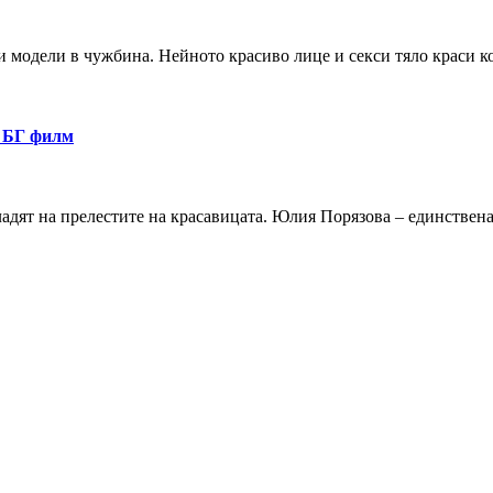
ки модели в чужбина. Нейното красиво лице и секси тяло краси 
в БГ филм
сладят на прелестите на красавицата. Юлия Порязова – единствен