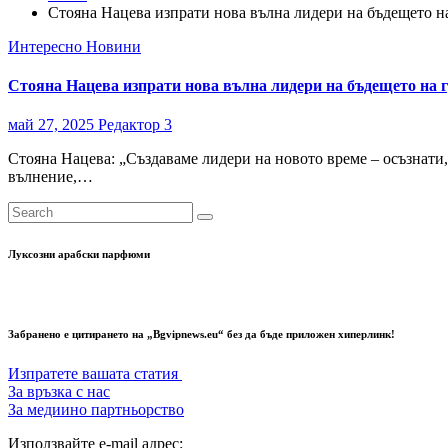
Стояна Нацева изпрати нова вълна лидери на бъдещето н
Интересно
Новини
Стояна Нацева изпрати нова вълна лидери на бъдещето на 
май 27, 2025
Редактор 3
Стояна Нацева: „Създаваме лидери на новото време – осъзнати,
вълнение,…
Луксозни арабски парфюми
Забранено е цитирането на „Bgvipnews.eu“ без да бъде приложен хиперлинк!
Изпратете вашата статия
За връзка с нас
За медиино партньорство
Използвайте e-mail адрес: