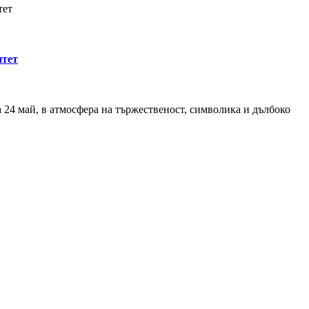
тет
итет
а 24 май, в атмосфера на тържественост, символика и дълбоко