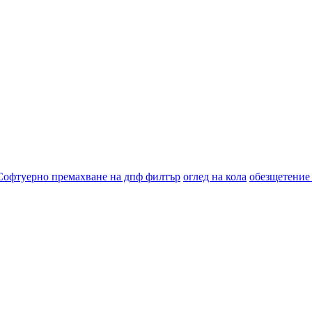
Софтуерно премахване на дпф филтър
оглед на кола
обезщетение