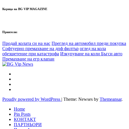
Корица на BG VIP MAGAZINE
Приятели:
Продай колата си на нас
Преглед на автомобил преди покупка
Софтуерно премахване на дпф филтър
оглед на кола
обезщетение при катастрофа
Изкупуване на коли Бъгси авто
Премахване на егр клапан
Proudly powered by WordPress
|
Theme: Newses by
Themeansar
.
Home
Pin Posts
КОНТАКТ
ПАРТНЬОРИ