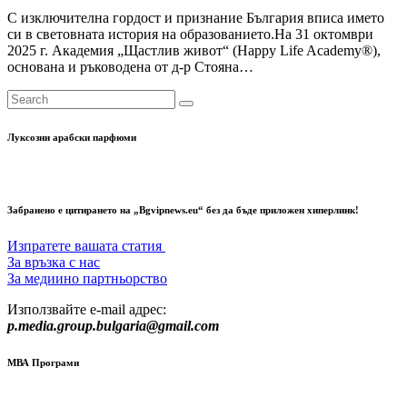
С изключителна гордост и признание България вписа името
си в световната история на образованието.На 31 октомври
2025 г. Академия „Щастлив живот“ (Happy Life Academy®),
основана и ръководена от д-р Стояна…
Луксозни арабски парфюми
Забранено е цитирането на „Bgvipnews.eu“ без да бъде приложен хиперлинк!
Изпратете вашата статия
За връзка с нас
За медиино партньорство
Използвайте e-mail адрес:
p.media.group.bulgaria@gmail.com
МВА Програми