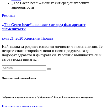
„The Green bear“ – новият хит сред българските
знаменитости
Реклама
„The Green bear“ – новият хит сред българските
знаменитости
юли 21, 2020
Християн Гьошев
Най-важна за родните известни личности е тяхната визия. Те
непрекъснато изпробват нови и нови продукти, за да
подобрят здравето и фигурата си. Работят с външността си и
затова искат винаги…
Луксозни арабски парфюми
Забранено е цитирането на „Bgvipnews.eu“ без да бъде приложен хиперлинк!
Изпратете вашата статия