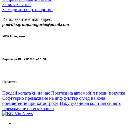
За връзка с нас
За медиино партньорство
Използвайте e-mail адрес:
p.media.group.bulgaria@gmail.com
МВА Програми
Корица на BG VIP MAGAZINE
Приятели:
Продай колата си на нас
Преглед на автомобил преди покупка
Софтуерно премахване на дпф филтър
оглед на кола
обезщетение при катастрофа
Изкупуване на коли Бъгси авто
Премахване на егр клапан