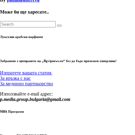
Може би ще харесате..
Луксозни арабски парфюми
Забранено е цитирането на „Bgvipnews.eu“ без да бъде приложен хиперлинк!
Изпратете вашата статия
За връзка с нас
За медиино партньорство
Използвайте e-mail адрес:
p.media.group.bulgaria@gmail.com
МВА Програми