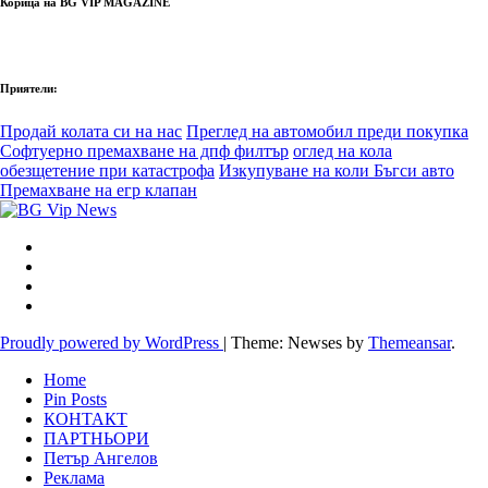
Корица на BG VIP MAGAZINE
Приятели:
Продай колата си на нас
Преглед на автомобил преди покупка
Софтуерно премахване на дпф филтър
оглед на кола
обезщетение при катастрофа
Изкупуване на коли Бъгси авто
Премахване на егр клапан
Proudly powered by WordPress
|
Theme: Newses by
Themeansar
.
Home
Pin Posts
КОНТАКТ
ПАРТНЬОРИ
Петър Ангелов
Реклама