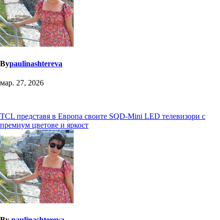
By
paulinashtereva
мар. 27, 2026
Навигация
TCL представя в Европа своите SQD-Mini LED телевизори с
премиум цветове и яркост
By
paulinashtereva