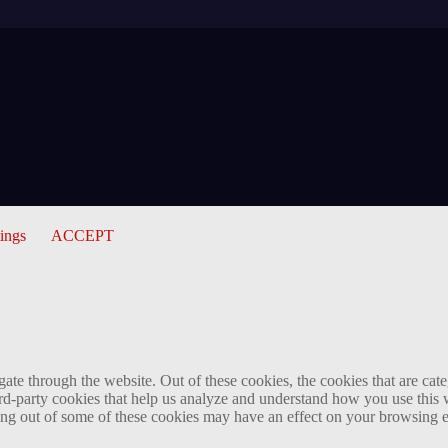
tings
ACCEPT
te through the website. Out of these cookies, the cookies that are cate
hird-party cookies that help us analyze and understand how you use this
ting out of some of these cookies may have an effect on your browsing 