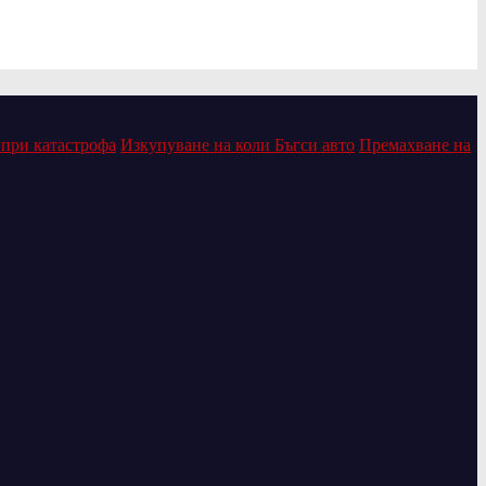
 при катастрофа
Изкупуване на коли Бъгси авто
Премахване на