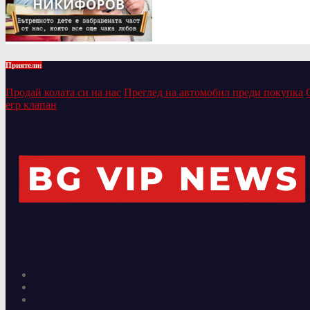
Приятели:
Продай колата си на нас
Преглед на автомобил преди покупка
егр клапан