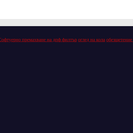
Софтуерно премахване на дпф филтър
оглед на кола
обезщетение