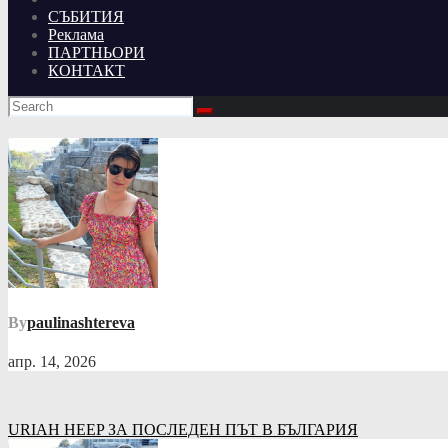
СЪБИТИЯ
Реклама
ПАРТНЬОРИ
КОНТАКТ
By
paulinashtereva
апр. 14, 2026
Навигация
URIAH HEEP ЗА ПОСЛЕДЕН ПЪТ В БЪЛГАРИЯ