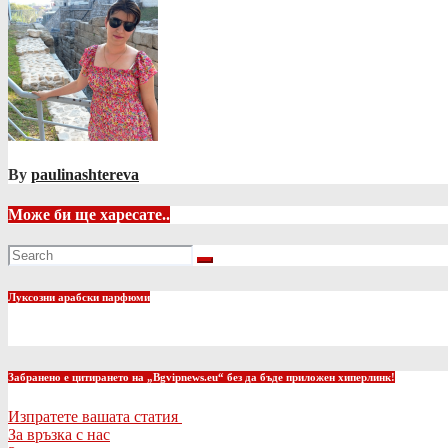
By
paulinashtereva
Може би ще харесате..
Луксозни арабски парфюми
Забранено е цитирането на „Bgvipnews.eu“ без да бъде приложен хиперлинк!
Изпратете вашата статия
За връзка с нас