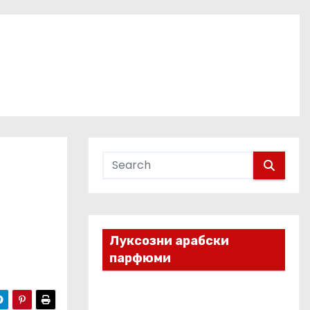
Луксозни арабски
парфюми