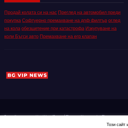
Продай колата си на нас
Преглед на автомобил преди
покупка
Софтуерно премахване на дпф филтър
оглед
на кола
обезщетение при катастрофа
Изкупуване на
коли Бъгси авто
Премахване на егр клапан
Proudly powered by WordPress
|
Theme: Newses by
Themeansar
.
Този сайт 