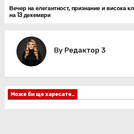
Вечер на елегантност, признание и висока к
Н
на 13 декември
а
в
и
By
Редактор 3
г
а
ц
Може би ще харесате..
и
я