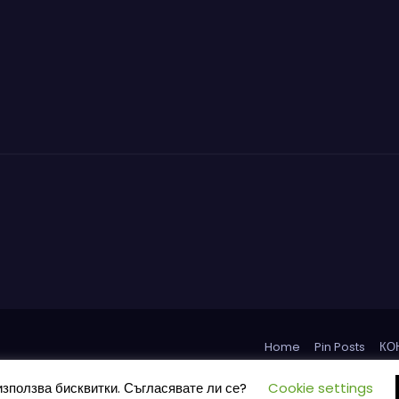
Home
Pin Posts
КО
използва бисквитки. Съгласявате ли се?
Cookie settings