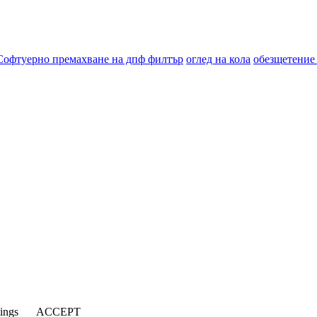
Софтуерно премахване на дпф филтър
оглед на кола
обезщетение
tings
ACCEPT