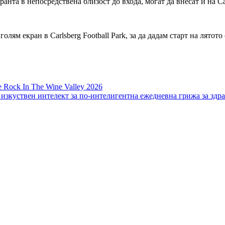
нта в непосредствена близост до входа, могат да внесат и на Carl
голям екран в Carlsberg Football Park, за да дадам старт на лятот
e Rock In The Wine Valley 2026
 изкуствен интелект за по-интелигентна ежедневна грижа за здр