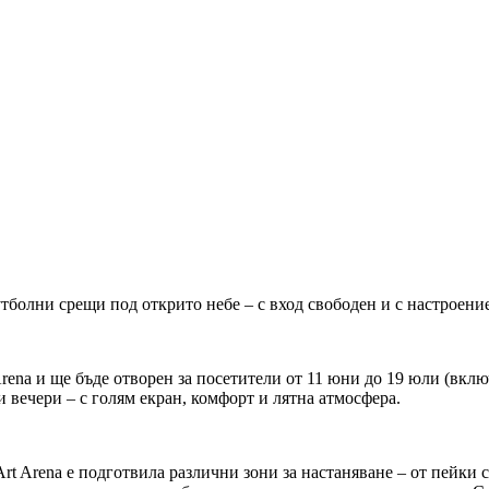
футболни срещи под открито небе – с вход свободен и с настроени
t Arena и ще бъде отворен за посетители от 11 юни до 19 юли (вкл
 вечери – с голям екран, комфорт и лятна атмосфера.
Art Arena е подготвила различни зони за настаняване – от пейки 