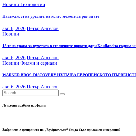
Новини
Технологии
Надеждност на уредите, на която можете да разчитате
авг. 6, 2026
Петър Ангелов
Новини
18 тона храна за кучетата в столичните приюти дари Kaufland за година и
авг. 6, 2026
Петър Ангелов
Новини
Филми и сериали
WARNER BROS. DISCOVERY ИЗЛЪЧВА ЕВРОПЕЙСКОТО ПЪРВЕНСТВ
авг. 6, 2026
Петър Ангелов
Луксозни арабски парфюми
Забранено е цитирането на „Bgvipnews.eu“ без да бъде приложен хиперлинк!