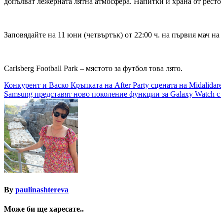
допълват лежерната лятна атмосфера. Напитки и храна от рестора
Заповядайте на 11 юни (четвъртък) от 22:00 ч. на първия мач на 
Carlsberg Football Park – мястото за футбол това лято.
Навигация
Конкурент и Васко Кръпката на After Party сцената на Midalidar
Samsung представят ново поколение функции за Galaxy Watch с
By
paulinashtereva
Може би ще харесате..