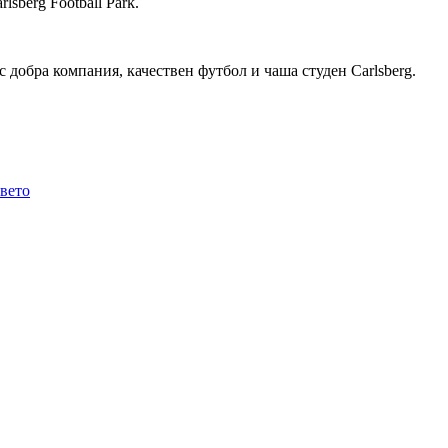
sberg Football Park.
о с добра компания, качествен футбол и чаша студен Carlsberg.
авето