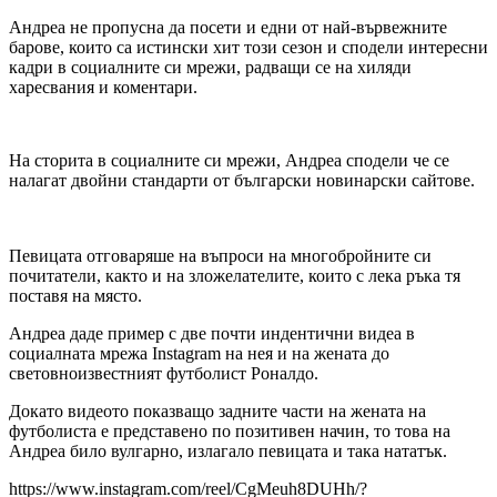
Андреа не пропусна да посети и едни от най-вървежните
барове, които са истински хит този сезон и сподели интересни
кадри в социалните си мрежи, радващи се на хиляди
харесвания и коментари.
На сторита в социалните си мрежи, Андреа сподели че се
налагат двойни стандарти от български новинарски сайтове.
Певицата отговаряше на въпроси на многобройните си
почитатели, както и на зложелателите, които с лека ръка тя
поставя на място.
Андреа даде пример с две почти индентични видеа в
социалната мрежа Instagram на нея и на жената до
световноизвестният футболист Роналдо.
Докато видеото показващо задните части на жената на
футболиста е представено по позитивен начин, то това на
Андреа било вулгарно, излагало певицата и така нататък.
https://www.instagram.com/reel/CgMeuh8DUHh/?