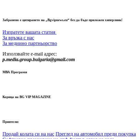
Забранено е цитирането на „Bgvipnews.eu“ без да бъде приложен хиперлинк!
Изпратете вашата статия
За връзка с нас
За медиино партньорство
Използвайте e-mail адрес:
p.media.group.bulgaria@gmail.com
МВА Програми
Корица на BG VIP MAGAZINE
Приятели:
Продай колата си на нас
Преглед на автомобил преди покупка