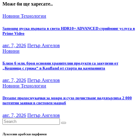
Може би ще харесате..
Новини
Технологии
Samsung пуска първата в света HDR10+ ADVANCED стрийминг услуга в
Prime Video
авг. 7, 2026
Петър Ангелов
Новини
Близо 6 млн. броя основни хранителни продукти са закупени от
„Кошница с грижа“ в Kaufland от старта на кампанията
авг. 7, 2026
Петър Ангелов
Новини
Технологии
Dreame прахосмукачки за мокро и сухо почистване надхвърлиха 2 000
патентни заявки в световен мащаб
авг. 7, 2026
Петър Ангелов
Луксозни арабски парфюми