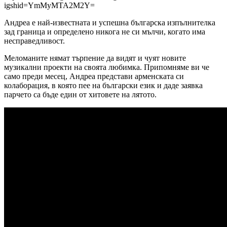
igshid=YmMyMTA2M2Y=
Андреа е най-известната и успешна българска изпълнителка
зад граница и определено никога не си мълчи, когато има
несправедливост.
Меломаните нямат търпение да видят и чуят новите
музикални проекти на своята любимка. Припомняме ви че
само преди месец, Андреа представи арменската си
колаборация, в която пее на български език и даде заявка
парчето са бъде един от хитовете на лятото.