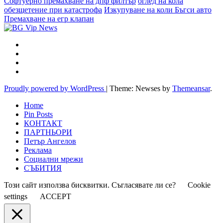
Софтуерно премахване на дпф филтър
оглед на кола
обезщетение при катастрофа
Изкупуване на коли Бъгси авто
Премахване на егр клапан
Proudly powered by WordPress
|
Theme: Newses by
Themeansar
.
Home
Pin Posts
КОНТАКТ
ПАРТНЬОРИ
Петър Ангелов
Реклама
Социални мрежи
СЪБИТИЯ
Този сайт използва бисквитки. Съгласявате ли се?
Cookie
settings
ACCEPT