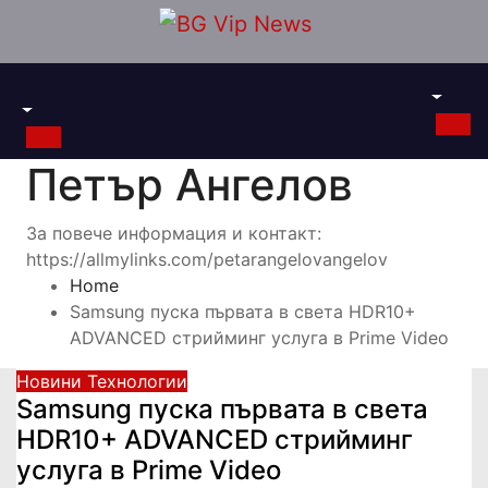
Skip
to
content
Петър Ангелов
За повече информация и контакт:
https://allmylinks.com/petarangelovangelov
Home
Samsung пуска първата в света HDR10+
ADVANCED стрийминг услуга в Prime Video
Новини
Технологии
Samsung пуска първата в света
HDR10+ ADVANCED стрийминг
услуга в Prime Video