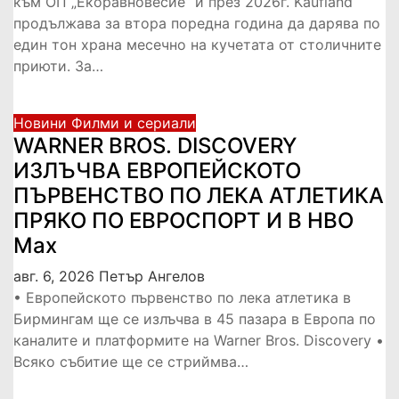
към ОП „Екоравновесие“ и през 2026г. Kaufland
продължава за втора поредна година да дарява по
един тон храна месечно на кучетата от столичните
приюти. За…
Новини
Филми и сериали
WARNER BROS. DISCOVERY
ИЗЛЪЧВА ЕВРОПЕЙСКОТО
ПЪРВЕНСТВО ПО ЛЕКА АТЛЕТИКА
ПРЯКО ПО ЕВРОСПОРТ И В НВО
Мах
авг. 6, 2026
Петър Ангелов
• Европейското първенство по лека атлетика в
Бирмингам ще се излъчва в 45 пазара в Европа по
каналите и платформите на Warner Bros. Discovery •
Всяко събитие ще се стриймва…