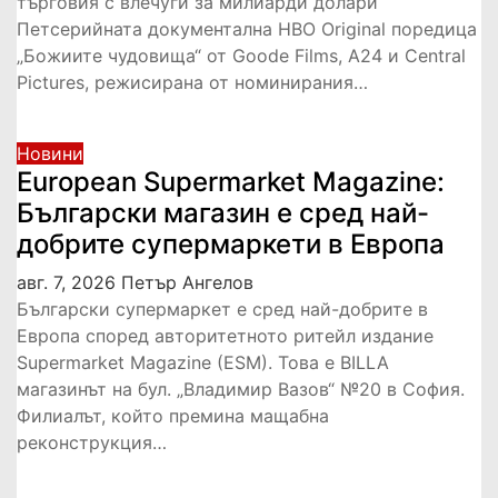
търговия с влечуги за милиарди долари
Петсерийната документална HBO Original поредица
„Божиите чудовища“ от Goode Films, A24 и Central
Pictures, режисирана от номинирания…
Новини
European Supermarket Magazine:
Български магазин е сред най-
добрите супермаркети в Европа
авг. 7, 2026
Петър Ангелов
Български супермаркет е сред най-добрите в
Европа според авторитетното ритейл издание
Supermarket Magazine (ESM). Това е BILLA
магазинът на бул. „Владимир Вазов“ №20 в София.
Филиалът, който премина мащабна
реконструкция…