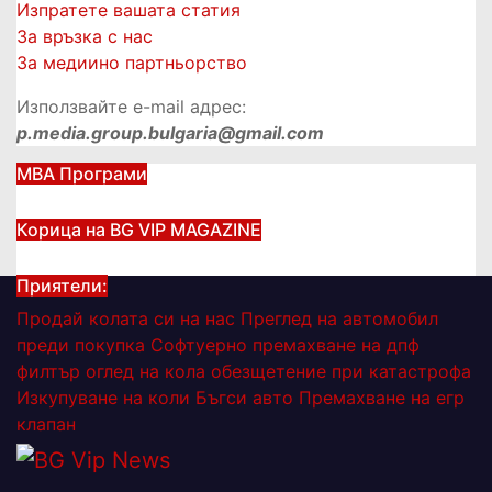
страници
Изпратете вашата статия
За връзка с нас
За медиино партньорство
Използвайте e-mail адрес:
p.media.group.bulgaria@gmail.com
МВА Програми
Корица на BG VIP MAGAZINE
Приятели:
Продай колата си на нас
Преглед на автомобил
преди покупка
Софтуерно премахване на дпф
филтър
оглед на кола
обезщетение при катастрофа
Изкупуване на коли Бъгси авто
Премахване на егр
клапан