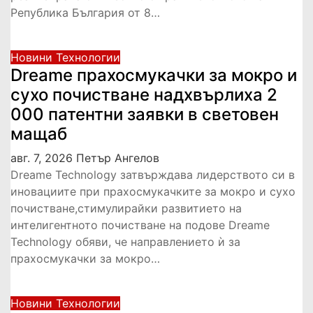
Република България от 8…
Новини
Технологии
Dreame прахосмукачки за мокро и
сухо почистване надхвърлиха 2
000 патентни заявки в световен
мащаб
авг. 7, 2026
Петър Ангелов
Dreame Technology затвърждава лидерството си в
иновациите при прахосмукачките за мокро и сухо
почистване,стимулирайки развитието на
интелигентното почистване на подове Dreame
Technology обяви, че направлението ѝ за
прахосмукачки за мокро…
Новини
Технологии