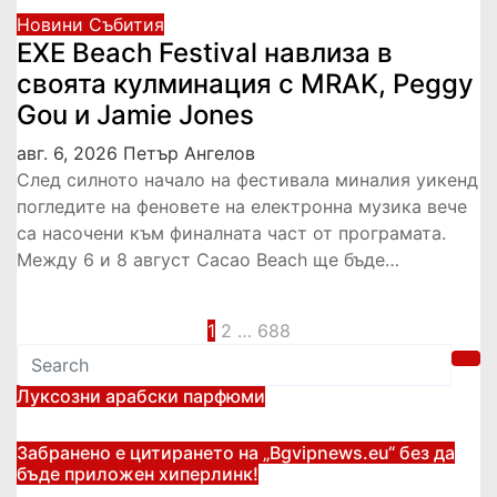
Новини
Събития
EXE Beach Festival навлиза в
своята кулминация с MRAK, Peggy
Gou и Jamie Jones
авг. 6, 2026
Петър Ангелов
След силното начало на фестивала миналия уикенд
погледите на феновете на електронна музика вече
са насочени към финалната част от програмата.
Между 6 и 8 август Cacao Beach ще бъде…
Разделяне
1
2
…
688
на
Луксозни арабски парфюми
публикациите
Забранено е цитирането на „Bgvipnews.eu“ без да
на
бъде приложен хиперлинк!