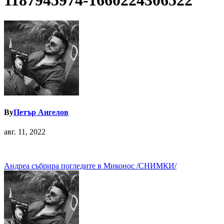
1187945974-1660224306522
By
Петър Ангелов
авг. 11, 2022
Навигация
Андреа събрира погледите в Миконос /СНИМКИ/