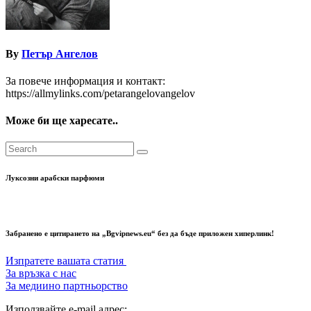
By
Петър Ангелов
За повече информация и контакт:
https://allmylinks.com/petarangelovangelov
Може би ще харесате..
Луксозни арабски парфюми
Забранено е цитирането на „Bgvipnews.eu“ без да бъде приложен хиперлинк!
Изпратете вашата статия
За връзка с нас
За медиино партньорство
Използвайте e-mail адрес: