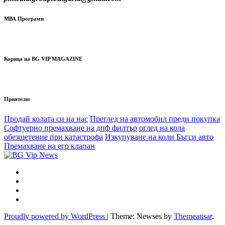
МВА Програми
Корица на BG VIP MAGAZINE
Приятели:
Продай колата си на нас
Преглед на автомобил преди покупка
Софтуерно премахване на дпф филтър
оглед на кола
обезщетение при катастрофа
Изкупуване на коли Бъгси авто
Премахване на егр клапан
Proudly powered by WordPress
|
Theme: Newses by
Themeansar
.