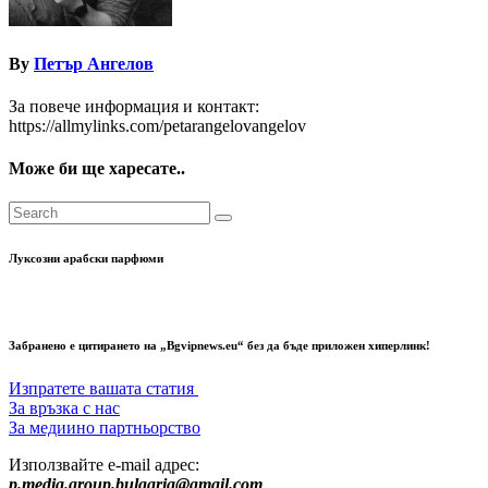
By
Петър Ангелов
За повече информация и контакт:
https://allmylinks.com/petarangelovangelov
Може би ще харесате..
Луксозни арабски парфюми
Забранено е цитирането на „Bgvipnews.eu“ без да бъде приложен хиперлинк!
Изпратете вашата статия
За връзка с нас
За медиино партньорство
Използвайте e-mail адрес:
p.media.group.bulgaria@gmail.com