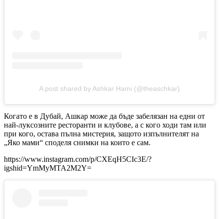
A post shared by Ashkar Hami (@theaschkar)
Когато е в Дубай, Ашкар може да бъде забелязан на едни от
най-луксозните ресторанти и клубове, а с кого ходи там или
при кого, остава пълна мистерия, защото изпълнителят на
„Яко мами“ споделя снимки на които е сам.
https://www.instagram.com/p/CXEqH5CIc3E/?
igshid=YmMyMTA2M2Y=