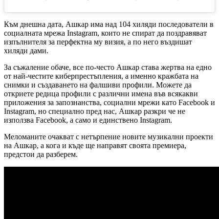
Към днешна дата, Ашкар има над 104 хиляди последователи в
социалната мрежа Instagram, които не спират да поздравяват
изпълнителя за перфектна му визия, а по него въздишат
хиляди дами.
За съжаление обаче, все по-често Ашкар става жертва на едно
от най-честите киберпрестъпления, а именно кражбата на
снимки и създаването на фалшиви профили. Можете да
откриете редица профили с различни имена във всякакви
приложения за запознанства, социални мрежи като Facebook и
Instagram, но специално пред нас, Ашкар разкри че не
използва Facebook, а само и единствено Instagram.
Меломаните очакват с нетърпение новите музикални проекти
на Ашкар, а кога и къде ще направят своята премиера,
предстои да разберем.