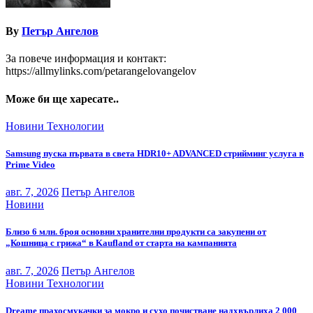
By
Петър Ангелов
За повече информация и контакт:
https://allmylinks.com/petarangelovangelov
Може би ще харесате..
Новини
Технологии
Samsung пуска първата в света HDR10+ ADVANCED стрийминг услуга в
Prime Video
авг. 7, 2026
Петър Ангелов
Новини
Близо 6 млн. броя основни хранителни продукти са закупени от
„Кошница с грижа“ в Kaufland от старта на кампанията
авг. 7, 2026
Петър Ангелов
Новини
Технологии
Dreame прахосмукачки за мокро и сухо почистване надхвърлиха 2 000