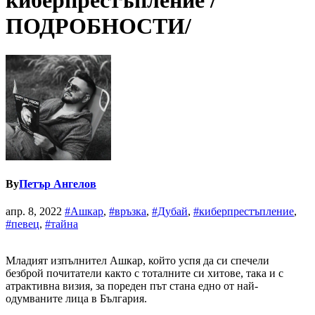
киберпрестъпление /
ПОДРОБНОСТИ/
By
Петър Ангелов
апр. 8, 2022
#Ашкар
,
#връзка
,
#Дубай
,
#киберпрестъпление
,
#певец
,
#тайна
Младият изпълнител Ашкар, който успя да си спечели
безброй почитатели както с тоталните си хитове, така и с
атрактивна визия, за пореден път стана едно от най-
одумваните лица в България.