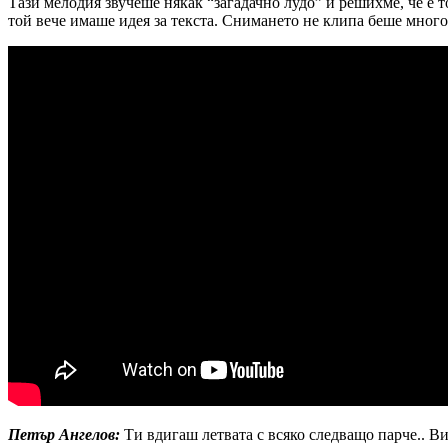
Тази мелодия звучеше някак “загадачно лудо” и решихме, че е т
той вече имаше идея за текста. Снимането не клипа беше много
Петър Ангелов:
Ти вдигаш летвата с всяко следващо парче.. В