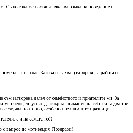
вам. Също така ме постави някаква рамка на поведение и
споменават на глас. Затова се захващам здраво за работа и
че съм затворена далеч от семейството и приятелите ми. За
и мен беше, че успях да обърна внимание на себе си за два три
да се случва повторно, особено през зимните празници.
атели, а и на самата теб?
о е въпрос на мотивация. Поздрави!