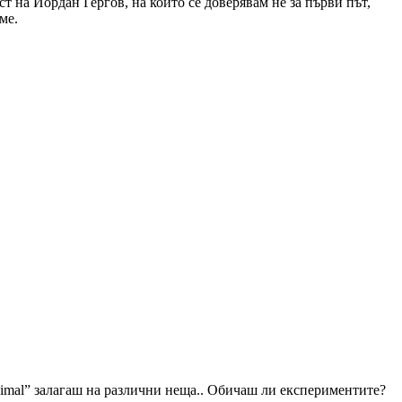
ст на Йордан Гергов, на който се доверявам не за първи път,
ме.
Animal” залагаш на различни неща.. Обичаш ли експериментите?