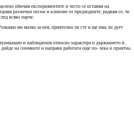
еделено обичам експериментите и често се оставям на
правя различни песни и клипове от предходните, радвам се, че
след всяко парче.
Разкажи ми малко за нея, приятелки ли сте и ще има ли дует
комуникации и наблюдения относно характера и държанието ѝ.
 дойде на снимките и направи работата още по- лека и приятна.