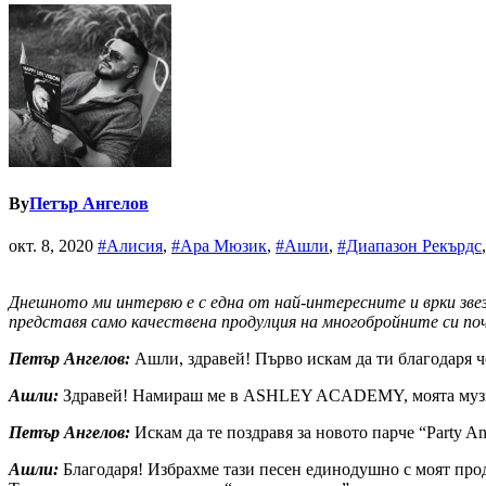
By
Петър Ангелов
окт. 8, 2020
#Алисия
,
#Ара Мюзик
,
#Ашли
,
#Диапазон Рекърдс
Днешното ми интервю е с една от най-интересните и врки зве
представя само качествена продулция на многобройните си по
Петър Ангелов:
Ашли, здравей! Първо искам да ти благодаря ч
Ашли:
Здравей! Намираш ме в ASHLEY ACADEMY, моята музикалн
Петър Ангелов:
Искам да те поздравя за новото парче “Party An
Ашли:
Благодаря! Избрахме тази песен единодушно с моят проду