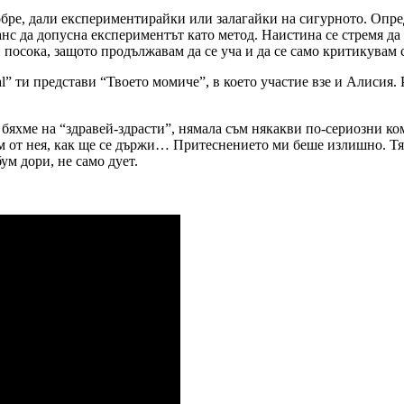
добре, дали експериментирайки или залагайки на сигурното. Опр
анс да допусна експериментът като метод. Наистина се стремя да 
и посока, защото продължавам да се уча и да се само критикувам 
l” ти представи “Твоето момиче”, в което участие взе и Алисия. 
 бяхме на “здравей-здрасти”, нямала съм някакви по-сериозни 
ам от нея, как ще се държи… Притеснението ми беше излишно. Тя
ум дори, не само дует.