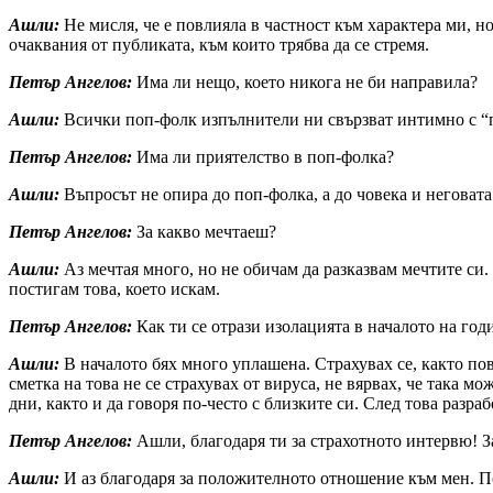
Ашли:
Не мисля, че е повлияла в частност към характера ми, 
очаквания от публиката, към които трябва да се стремя.
Петър Ангелов:
Има ли нещо, което никога не би направила?
Ашли:
Всички поп-фолк изпълнители ни свързват интимно с “пл
Петър Ангелов:
Има ли приятелство в поп-фолка?
Ашли:
Въпросът не опира до поп-фолка, а до човека и неговата
Петър Ангелов:
За какво мечтаеш?
Ашли:
Аз мечтая много, но не обичам да разказвам мечтите си. 
постигам това, което искам.
Петър Ангелов:
Как ти се отрази изолацията в началото на год
Ашли:
В началото бях много уплашена. Страхувах се, както пове
сметка на това не се страхувах от вируса, не вярвах, че така 
дни, както и да говоря по-често с близките си. След това разр
Петър Ангелов:
Ашли, благодаря ти за страхотното интервю! З
Ашли:
И аз благодаря за положителното отношение към мен. По