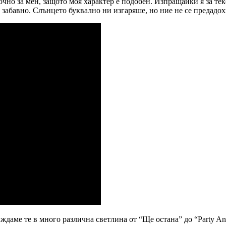
очно за мен, защото моя характер е подобен. Изпращайки я за тек
 забавно. Слънцето буквално ни изгаряше, но ние не се предадох
иждаме те в много различна светлина от “Ще остана” до “Party 