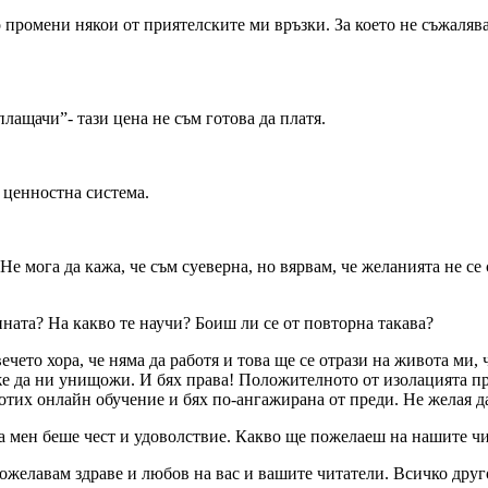
но промени някои от приятелските ми връзки. За което не съжаля
ащачи”- тази цена не съм готова да платя.
 ценностна система.
Не мога да кажа, че съм суеверна, но вярвам, че желанията не се 
ината? На какво те научи? Боиш ли се от повторна такава?
чето хора, че няма да работя и това ще се отрази на живота ми, 
може да ни унищожи. И бях права! Положителното от изолацията пр
аботих онлайн обучение и бях по-ангажирана от преди. Не желая 
а мен беше чест и удоволствие. Какво ще пожелаеш на нашите чит
желавам здраве и любов на вас и вашите читатели. Всичко друг