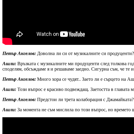
Петър Ангелов:
Доволна ли си от музикалните си продуценти?
Ашли:
Връзката с музикалните ми продуценти след толкова годин
споделям, обсъждаме я и решаваме заедно. Сигурна съм, че те и
Петър Ангелов:
Много хора се чудят.. Заето ли е сърцето на А
Ашли:
Този въпрос е красиво подвеждащ. Заетостта в главата м
Петър Ангелов:
Предстои ли трета колаборация с Джамайката?
Ашли:
За момента не съм мислила по този въпрос, но времето щ