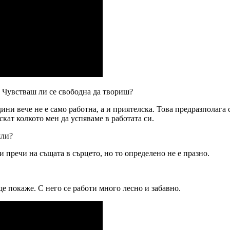
 Чувстваш ли се свободна да твориш?
и вече не е само работна, а и приятелска. Това предразполага св
скат колкото мен да успяваме в работата си.
шли?
и пречи на същата в сърцето, но то определено не е празно.
е покаже. С него се работи много лесно и забавно.