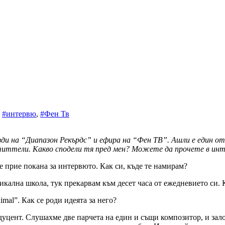
,
#интервю
,
#Фен Тв
зди на “Диапазон Рекърдс” и ефира на “Фен ТВ”. Ашли е един о
читтели. Какво сподели тя пред мен? Можете да прочете в инте
е прие покана за интервюто. Как си, къде те намирам?
а школа, тук прекарвам към десет часа от ежедневието си. Ко
imal”. Как се роди идеята за него?
цент. Слушахме две парчета на един и същи композитор, и заложих