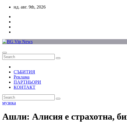
Skip
нд. авг. 9th, 2026
to
content
СЪБИТИЯ
Реклама
ПАРТНЬОРИ
КОНТАКТ
музика
Ашли: Алисия е страхотна, б