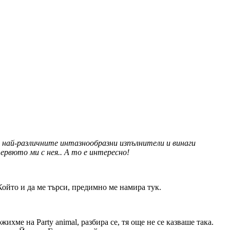
т най-различните интазнообразни изпълнители и винаги
рвюто ми с нея.. А то е интересно!
йто и да ме търси, предимно ме намира тук.
ме на Party animal, разбира се, тя още не се казваше така.