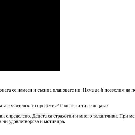
оната се намеси и съсипа плановете ни. Няма да ѝ позволим да 
та с учителската професия? Радват ли ти се децата?
ми, определено. Децата са страхотни и много талантливи. При мен
а ни удовлетворява и мотивира.