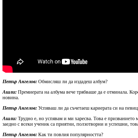
Петър Ангелов:
Обмисляш ли да издадеш албум?
Ашли:
Премиерата на албума вече трябваше да е отминала. Кор
новина.
Петър Ангелов:
Успяваш ли да съчетаеш кариерата си на певица
Ашли:
Трудно е, но успявам и ми харесва. Това е призванието 
заедно с всеки ученик са приятни, ползотворни и успешни, тов
Петър Ангелов:
Как ти повлия популярността?