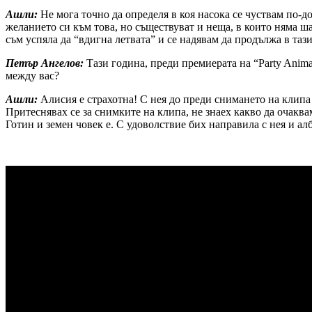
Ашли:
Не мога точно да определя в коя насока се чуствам по-
желанието си към това, но съществуват и неща, в които няма ш
съм успяла да “вдигна летвата” и се надявам да продължа в таз
Петър Ангелов:
Тази година, преди премиерата на “Party Anima
между вас?
Ашли:
Алисия е страхотна! С нея до преди снимането на клипа
Притеснявах се за снимките на клипа, не знаех какво да очакв
Готин и земен човек е. С удоволствие бих направила с нея и алб