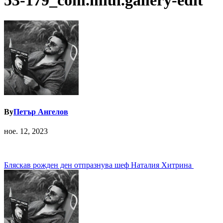
53-179_com.miui.gallery-edit
By
Петър Ангелов
ное. 12, 2023
Навигация
Бляскав рожден ден отпразнува шеф Наталия Хитрина