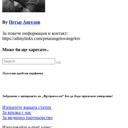
By
Петър Ангелов
За повече информация и контакт:
https://allmylinks.com/petarangelovangelov
Може би ще харесате..
Луксозни арабски парфюми
Забранено е цитирането на „Bgvipnews.eu“ без да бъде приложен хиперлинк!
Изпратете вашата статия
За връзка с нас
За медиино партньорство
Използвайте e-mail адрес: