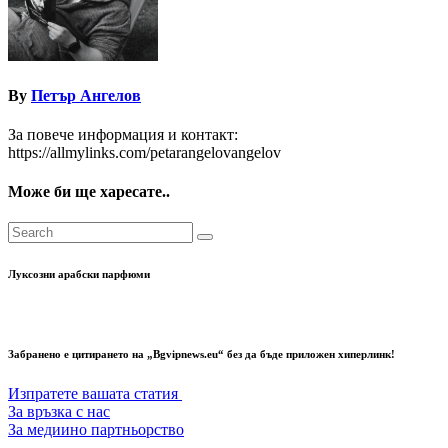
By
Петър Ангелов
За повече информация и контакт:
https://allmylinks.com/petarangelovangelov
Може би ще харесате..
Луксозни арабски парфюми
Забранено е цитирането на „Bgvipnews.eu“ без да бъде приложен хиперлинк!
Изпратете вашата статия
За връзка с нас
За медиино партньорство