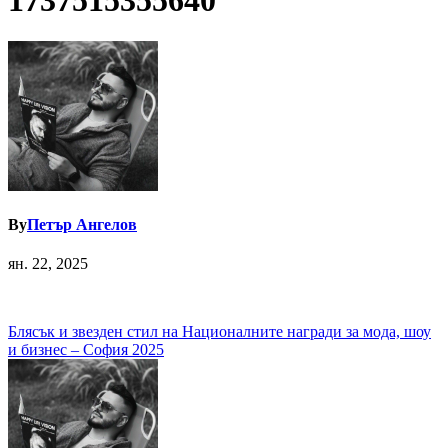
1737515355640
By
Петър Ангелов
ян. 22, 2025
Навигация
Блясък и звезден стил на Националните награди за мода, шоу
и бизнес – София 2025