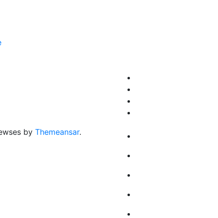
е
ewses by
Themeansar
.