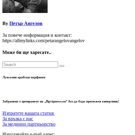
By
Петър Ангелов
За повече информация и контакт:
https://allmylinks.com/petarangelovangelov
Може би ще харесате..
Луксозни арабски парфюми
Забранено е цитирането на „Bgvipnews.eu“ без да бъде приложен хиперлинк!
Изпратете вашата статия
За връзка с нас
За медиино партньорство
Използвайте e-mail адрес: