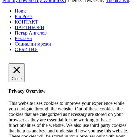
Proudly powered by WordPress
|
Theme: Newses by
Themeansar
.
Home
Pin Posts
КОНТАКТ
ПАРТНЬОРИ
Петър Ангелов
Реклама
Социални мрежи
СЪБИТИЯ
Close
Privacy Overview
This website uses cookies to improve your experience while
you navigate through the website. Out of these cookies, the
cookies that are categorized as necessary are stored on your
browser as they are essential for the working of basic
functionalities of the website. We also use third-party cookies
that help us analyze and understand how you use this website.
These cookies will be stored in your browser only with your