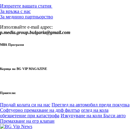
Изпратете вашата статия
За връзка с нас
За медиино партньорство
Използвайте e-mail адрес:
p.media.group.bulgaria@gmail.com
МВА Програми
Корица на BG VIP MAGAZINE
Приятели:
Продай колата си на нас
Преглед на автомобил преди покупка
Софтуерно премахване на дпф филтър
оглед на кола
обезщетение при катастрофа
Изкупуване на коли Бъгси авто
Премахване на егр клапан