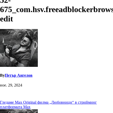
52-
675_com.hsv.freeadblockerbrows
edit
By
Петър Ангелов
ное. 29, 2024
Навигация
Гледаме Max Original филма „Любовници“ в стрийминг
платформата Max