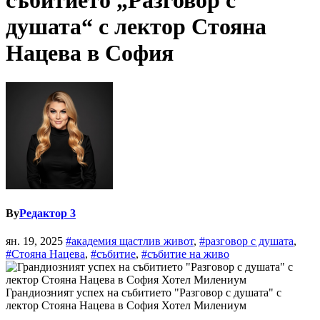
събитието „Разговор с
душата“ с лектор Стояна
Нацева в София
By
Редактор 3
ян. 19, 2025
#академия щастлив живот
,
#разговор с душата
,
#Стояна Нацева
,
#събитие
,
#събитие на живо
Грандиозният успех на събитието "Разговор с душата" с
лектор Стояна Нацева в София Хотел Милениум