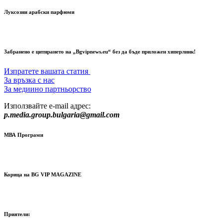
Луксозни арабски парфюми
Забранено е цитирането на „Bgvipnews.eu“ без да бъде приложен хиперлинк!
Изпратете вашата статия
За връзка с нас
За медиино партньорство
Използвайте e-mail адрес:
p.media.group.bulgaria@gmail.com
МВА Програми
Корица на BG VIP MAGAZINE
Приятели: