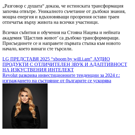
„Разговор с душата“ доказа, че истинската трансформация
започва отвътре. Уникалното съчетание от дълбоки знания,
мощна енергия и вдъхновяващи прозрения остави траен
отпечатък върху живота на всички участници.
Всички събития и обучения на Стояна Нацева и нейната
академия ‘Щастлив живот’ са дълбоко трансформиращи.
Присъединете се и направете първата стъпка към новото
начало, което винаги сте търсили.
Навигация
LG ПРЕДСТАВЯ 2025 “xboom by will.i.am” АУДИО
ПРОДУКТИ С ОТЛИЧИТЕЛЕН ЗВУК И АДАПТИВНОСТ
НА ИЗКУСТВЕНИЯ ИНТЕЛЕКТ
Revolut разкрива инвестиционните тенденции за 2024 г.:
изграждането на състояние от българите се ускорява