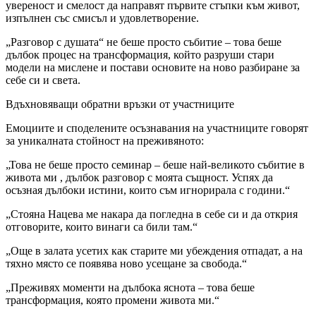
увереност и смелост да направят първите стъпки към живот,
изпълнен със смисъл и удовлетворение.
„Разговор с душата“ не беше просто събитие – това беше
дълбок процес на трансформация, който разруши стари
модели на мислене и постави основите на ново разбиране за
себе си и света.
Вдъхновяващи обратни връзки от участниците
Емоциите и споделените осъзнавания на участниците говорят
за уникалната стойност на преживяното:
„Това не беше просто семинар – беше най-великото събитие в
живота ми , дълбок разговор с моята същност. Успях да
осъзная дълбоки истини, които съм игнорирала с години.“
„Стояна Нацева ме накара да погледна в себе си и да открия
отговорите, които винаги са били там.“
„Още в залата усетих как старите ми убеждения отпадат, а на
тяхно място се появява ново усещане за свобода.“
„Преживях моменти на дълбока яснота – това беше
трансформация, която промени живота ми.“