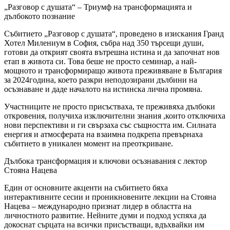
„Разговор с душата“ – Триумф на трансформацията и
дълбокото познание
Събитието „Разговор с душата“, проведено в изискания Гранд
Хотел Милениум в София, събра над 350 търсещи души,
готови да открият своята вътрешна истина и да започнат нов
етап в живота си. Това беше не просто семинар, а най-
мощното и трансформиращо живота преживяване в България
за 2024година, което разкри неподозирани дълбини на
осъзнаване и даде началото на истинска лична промяна.
Участниците не просто присъстваха, те преживяха дълбоки
откровения, получиха изключителни знания ,които отключиха
нови перспективи и ги свързаха със същността им. Силната
енергия и атмосферата на взаимна подкрепа превърнаха
събитието в уникален момент на преоткриване.
Дълбока трансформация и ключови осъзнавания с лектор
Стояна Нацева
Един от основните акценти на събитието бяха
интерактивните сесии и проникновените лекции на Стояна
Нацева – международно признат лидер в областта на
личностното развитие. Нейните думи и подход успяха да
докоснат сърцата на всички присъстващи, вдъхвайки им