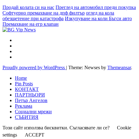
Продай колата си на нас
Преглед на автомобил преди покупка
Софтуерно премахване на дпф филтър
оглед на кола
обезщетение при катастрофа
Изкупуване на коли Бъгси авто
Премахване на егр клапан
Proudly powered by WordPress
|
Theme: Newses by
Themeansar
.
Home
Pin Posts
КОНТАКТ
ПАРТНЬОРИ
Петър Ангелов
Реклама
Социални мрежи
СЪБИТИЯ
Този сайт използва бисквитки. Съгласявате ли се?
Cookie
settings
ACCEPT