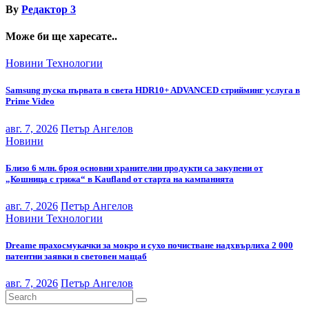
By
Редактор 3
Може би ще харесате..
Новини
Технологии
Samsung пуска първата в света HDR10+ ADVANCED стрийминг услуга в
Prime Video
авг. 7, 2026
Петър Ангелов
Новини
Близо 6 млн. броя основни хранителни продукти са закупени от
„Кошница с грижа“ в Kaufland от старта на кампанията
авг. 7, 2026
Петър Ангелов
Новини
Технологии
Dreame прахосмукачки за мокро и сухо почистване надхвърлиха 2 000
патентни заявки в световен мащаб
авг. 7, 2026
Петър Ангелов