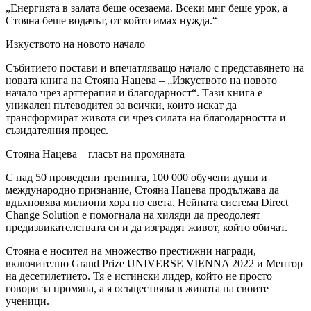
„Енергията в залата беше осезаема. Всеки миг беше урок, а
Стояна беше водачът, от който имах нужда.“
Изкуството на новото начало
Събитието постави и впечатляващо начало с представянето на
новата книга на Стояна Нацева – „Изкуството на новото
начало чрез арттерапия и благодарност“. Тази книга е
уникален пътеводител за всички, които искат да
трансформират живота си чрез силата на благодарността и
съзидателния процес.
Стояна Нацева – гласът на промяната
С над 50 проведени тренинга, 100 000 обучени души и
международно признание, Стояна Нацева продължава да
вдъхновява милиони хора по света. Нейната система Direct
Change Solution е помогнала на хиляди да преодолеят
предизвикателствата си и да изградят живот, който обичат.
Стояна е носител на множество престижни награди,
включително Grand Prize UNIVERSE VIENNA 2022 и Ментор
на десетилетието. Тя е истински лидер, който не просто
говори за промяна, а я осъществява в живота на своите
ученици.