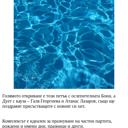
Голямото откриване е този петък с ослепителната Бони, а
Дует с кауза – Галя Георгиева и Атанас Лазаров, също ще
поздравят присъстващите с новият си хит.
Комплексът е идеален за празнуване на частни партита,
рождени и имени дни, празници и други.