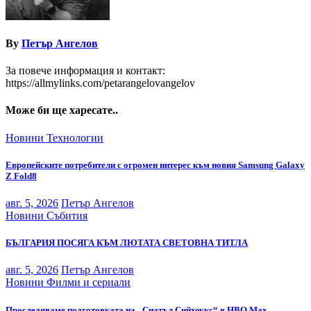
By
Петър Ангелов
За повече информация и контакт:
https://allmylinks.com/petarangelovangelov
Може би ще харесате..
Новини
Технологии
Европейските потребители с огромен интерес към новия Samsung Galaxy
Z Fold8
авг. 5, 2026
Петър Ангелов
Новини
Събития
БЪЛГАРИЯ ПОСЯГА КЪМ ЛЮТАТА СВЕТОВНА ТИТЛА
авг. 5, 2026
Петър Ангелов
Новини
Филми и сериали
Проследяваме подготовката на „Сиатъл Сийхоукс“ в HBO Max