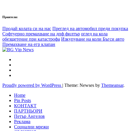
Приятели:
Продай колата си на нас
Преглед на автомобил преди покупка
Софтуерно премахване на дпф филтър
оглед на кола
обезщетение при катастрофа
Изкупуване на коли Бъгси авто
Премахване на егр клапан
Proudly powered by WordPress
|
Theme: Newses by
Themeansar
.
Home
Pin Posts
КОНТАКТ
ПАРТНЬОРИ
Петър Ангелов
Реклама
Социални мрежи