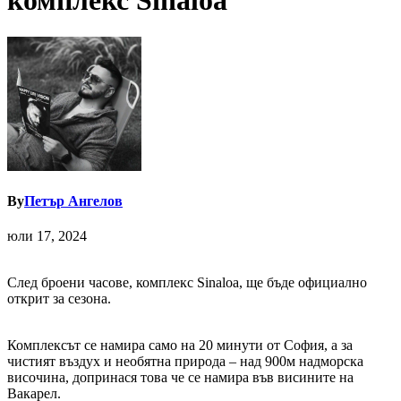
комплекс Sinaloa
By
Петър Ангелов
юли 17, 2024
След броени часове, комплекс Sinaloa, ще бъде официално
открит за сезона.
Комплексът се намира само на 20 минути от София, а за
чистият въздух и необятна природа – над 900м надморска
височина, допринася това че се намира във висините на
Вакарел.