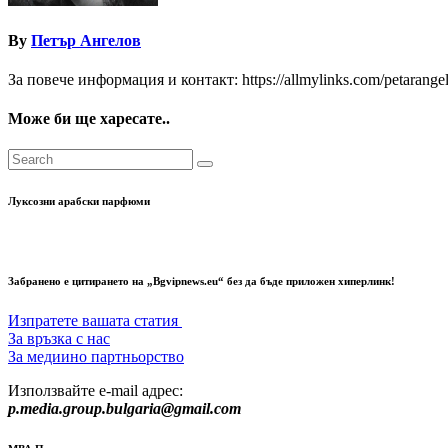
By
Петър Ангелов
За повече информация и контакт: https://allmylinks.com/petarange
Може би ще харесате..
Луксозни арабски парфюми
Забранено е цитирането на „Bgvipnews.eu“ без да бъде приложен хиперлинк!
Изпратете вашата статия
За връзка с нас
За медиино партньорство
Използвайте e-mail адрес:
p.media.group.bulgaria@gmail.com