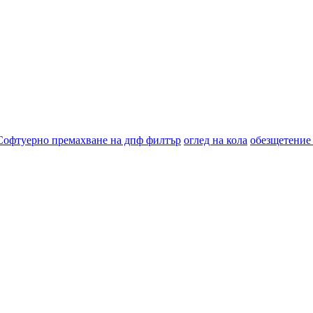
Софтуерно премахване на дпф филтър
оглед на кола
обезщетение