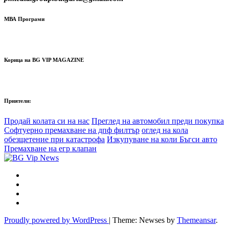
МВА Програми
Корица на BG VIP MAGAZINE
Приятели:
Продай колата си на нас
Преглед на автомобил преди покупка
Софтуерно премахване на дпф филтър
оглед на кола
обезщетение при катастрофа
Изкупуване на коли Бъгси авто
Премахване на егр клапан
Proudly powered by WordPress
|
Theme: Newses by
Themeansar
.