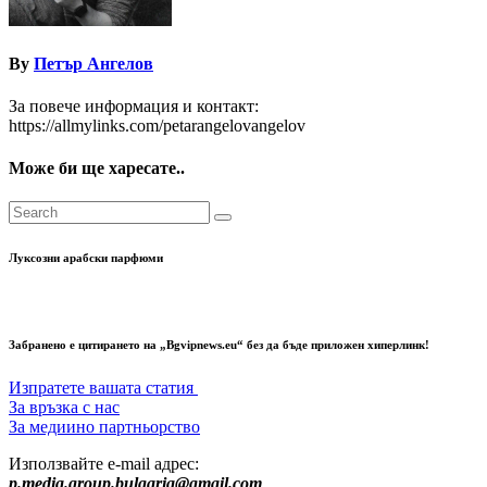
By
Петър Ангелов
За повече информация и контакт:
https://allmylinks.com/petarangelovangelov
Може би ще харесате..
Луксозни арабски парфюми
Забранено е цитирането на „Bgvipnews.eu“ без да бъде приложен хиперлинк!
Изпратете вашата статия
За връзка с нас
За медиино партньорство
Използвайте e-mail адрес:
p.media.group.bulgaria@gmail.com