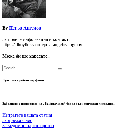
By
Петър Ангелов
За повече информация и контакт:
https://allmylinks.com/petarangelovangelov
Може би ще харесате..
Луксозни арабски парфюми
Забранено е цитирането на „Bgvipnews.eu“ без да бъде приложен хиперлинк!
Изпратете вашата статия
За връзка с нас
За медиино партньорство