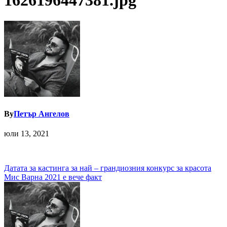
1626196447381.jpg
By
Петър Ангелов
юли 13, 2021
Навигация
Датата за кастинга за най – грандиозния конкурс за красота
Мис Варна 2021 е вече факт