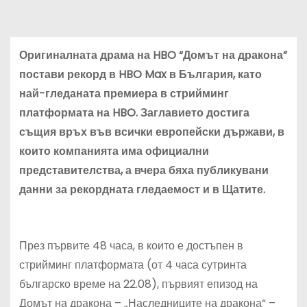
Оригиналната драма на HBO
“
Домът на дракона
”
постави рекорд в HBO Max в България, като
най-гледаната премиера в стрийминг
платформата на HBO. Заглавието достига
същия връх във всички европейски държави, в
които компанията има официални
представителства, а вчера бяха публикувани
данни за рекордната гледаемост и в Щатите.
През първите 48 часа, в които е достъпен в
стрийминг платформата (от 4 часа сутринта
българско време на 22.08), първият епизод на
Домът на дракона – „Наследниците на дракона“ –