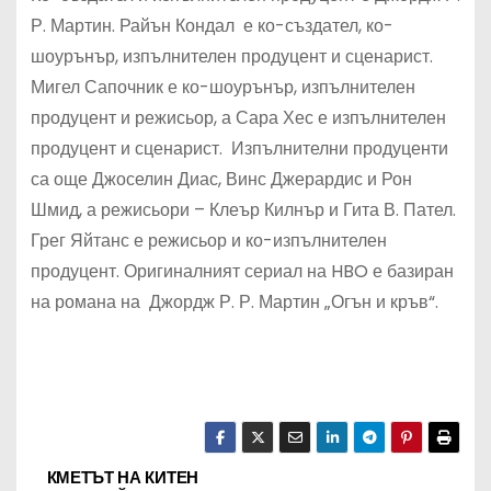
Р. Мартин. Райън Кондал е ко-създател, ко-
шоурънър, изпълнителен продуцент и сценарист.
Мигел Сапочник е ко-шоурънър, изпълнителен
продуцент и режисьор, а Сара Хес е изпълнителен
продуцент и сценарист. Изпълнителни продуценти
са още Джоселин Диас, Винс Джерардис и Рон
Шмид, а режисьори – Клеър Килнър и Гита В. Пател.
Грег Яйтанс е режисьор и ко-изпълнителен
продуцент. Оригиналният сериал на HBO е базиран
на романа на Джордж Р. Р. Мартин „Огън и кръв“.
КМЕТЪТ НА КИТЕН
Н