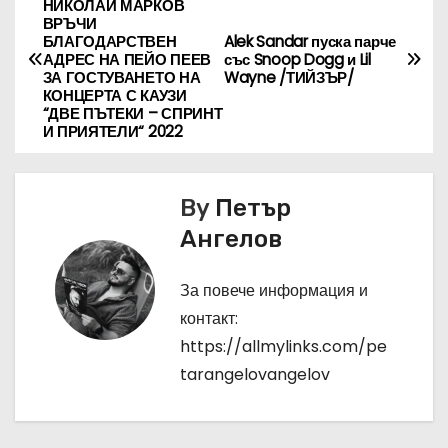
НИКОЛАЙ МАРКОВ
ВРЪЧИ
а
БЛАГОДАРСТВЕН
Alek Sandar пуска парче
АДРЕС НА ПЕЙО ПЕЕВ
със Snoop Dogg и Lil
в
ЗА ГОСТУВАНЕТО НА
Wayne /ТИЙЗЪР/
КОНЦЕРТА С КАУЗИ
“ДВЕ ПЪТЕКИ – СПРИНТ
и
И ПРИЯТЕЛИ“ 2022
г
а
By
Петър
Ангелов
ц
и
За повече информация и
контакт:
я
https://allmylinks.com/pe
tarangelovangelov