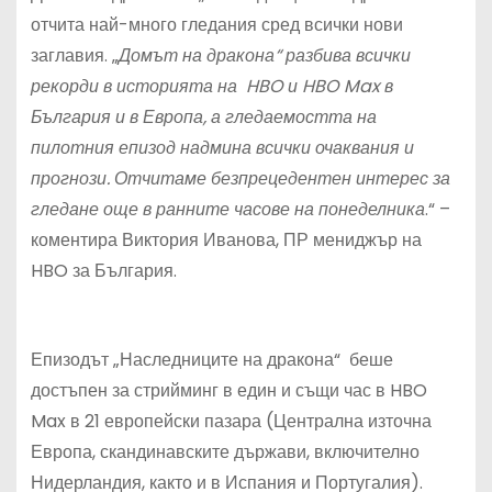
отчита най-много гледания сред всички нови
заглавия. „
Домът на дракона“ разбива всички
рекорди в историята на HBO и HBO Max в
България и в Европа, а гледаемостта на
пилотния епизод надмина всички очаквания и
прогнози. Отчитаме безпрецедентен интерес за
гледане още в ранните часове на понеделника
.“ –
коментира Виктория Иванова, ПР мениджър на
HBO за България.
Епизодът „Наследниците на дракона“ беше
достъпен за стрийминг в един и същи час в HBO
Max в 21 европейски пазара (Централна източна
Европа, скандинавските държави, включително
Нидерландия, както и в Испания и Португалия).