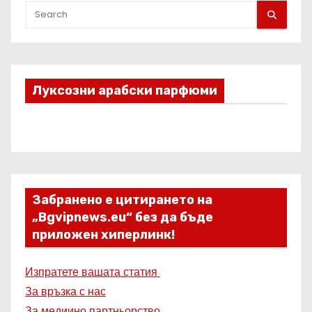
Луксозни арабски парфюми
Забранено е цитирането на
„Bgvipnews.eu“ без да бъде
приложен хиперлинк!
Изпратете вашата статия
За връзка с нас
За медиино партньорство