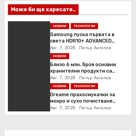
Може би ще харесате..
НОВИНИ
ТЕХНОЛОГИИ
Samsung пуска първата в
света HDR10+ ADVANCED
стрийминг услуга в Prime
Авг. 7, 2026
Петър Ангелов
Video
НОВИНИ
Близо 6 млн. броя основни
хранителни продукти са
закупени от „Кошница с
Авг. 7, 2026
Петър Ангелов
грижа“ в Kaufland от старта на
НОВИНИ
ТЕХНОЛОГИИ
кампанията
Dreame прахосмукачки за
мокро и сухо почистване
надхвърлиха 2 000 патентни
Авг. 7, 2026
Петър Ангелов
заявки в световен мащаб