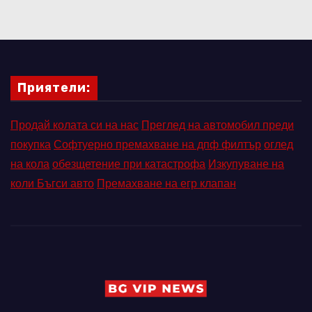
Приятели:
Продай колата си на нас
Преглед на автомобил преди
покупка
Софтуерно премахване на дпф филтър
оглед
на кола
обезщетение при катастрофа
Изкупуване на
коли Бъгси авто
Премахване на егр клапан