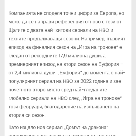
Компанията не споделя точни цифри за Европа, но
може да се направи референция отново с тези от
Щатите с двата най-хитови сериали на HBO и
техните продължаващи сезони. Например, първият
епизод на финалния сезон на „Игра на тронове“ е
гледан от рекордните 17,9 милиона души, а
премиерният епизод на втори сезон на Еуфория –
от 2,4 милиона души. „Еуфория“ до момента е най-
популярният сериал на HBO за 2022 година и зае
почетното второ място сред най-гледаните
глобално сериали на HBO след „Игра на тронове“
този февруари, благодарение на излъчването на
втория си сезон.
Като изцяло нов сериал „Домът на дракона“
определено дава заявка за измести от трона не