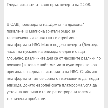
Гледанията стигат своя връх вечерта на 22.08.
В САЩ премиерата на „Домът на дракона“
привлече 10 милиона зрители общо за
телевизионния канал HBO и стрийминг
платформата HBO Max в неделя вечерта (бел.ред.
часът на пускане на епизода е един и същи
глобално, различните дни са от часовите разлики по
локации) и това е най-голямата аудитория за нов
оригинален сериал в историята на HBO. Стийминг
платформата там се срина от желаещите да гледат
епизода, докато европейската платформа успя да
устои на наплива и няма регистрирани големи
технически проблеми.