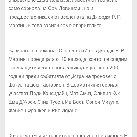
само сериала на Сам Левинсън, но и
предшественика си от вселената на Джордж Р. Р.
Мартин, и това зависи само от зрителите.
Базирана на романа „Огън и кръв“ на Джордж Р. Р.
Мартин, поредицата от 10 епизода, която ще следим
следващите девет понеделника, се развива 200
години преди събитията от „Игра на тронове“ с
фокус на дом Таргариен. В драматичния сериал
участват Пади Консидайн, Мат Смит, Оливия Кук,
Ема Д’Арси, Стив Тусен, Ив Бест, Соноя Мизуно,
Фабиен Франкел и Рис Ифанс.
Ко-създател и изпълнителен продуцент е Джордж Р.