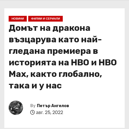
НОВИНИ
ФИЛМИ И СЕРИАЛИ
Домът на дракона
възцарува като най-
гледана премиера в
историята на HBO и HBO
Max, както глобално,
така и у нас
By
Петър Ангелов
авг. 25, 2022