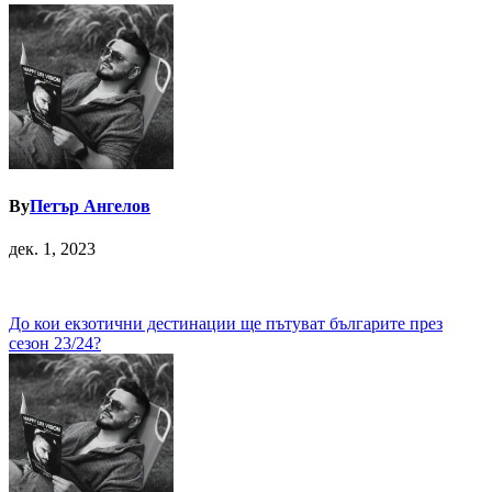
By
Петър Ангелов
дек. 1, 2023
Навигация
До кои екзотични дестинации ще пътуват българите през
сезон 23/24?