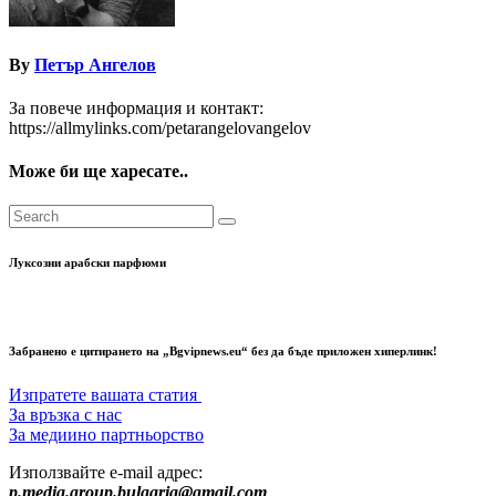
By
Петър Ангелов
За повече информация и контакт:
https://allmylinks.com/petarangelovangelov
Може би ще харесате..
Луксозни арабски парфюми
Забранено е цитирането на „Bgvipnews.eu“ без да бъде приложен хиперлинк!
Изпратете вашата статия
За връзка с нас
За медиино партньорство
Използвайте e-mail адрес:
p.media.group.bulgaria@gmail.com