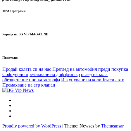
МВА Програми
Корица на BG VIP MAGAZINE
Приятели:
Продай колата си на нас
Преглед на автомобил преди покупка
Софтуерно премахване на дпф филтър
оглед на кола
обезщетение при катастрофа
Изкупуване на коли Бъгси авто
Премахване на егр клапан
Proudly powered by WordPress
|
Theme: Newses by
Themeansar
.