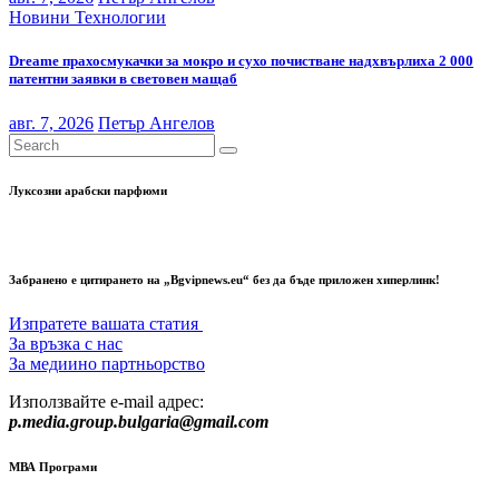
Новини
Технологии
Dreame прахосмукачки за мокро и сухо почистване надхвърлиха 2 000
патентни заявки в световен мащаб
авг. 7, 2026
Петър Ангелов
Луксозни арабски парфюми
Забранено е цитирането на „Bgvipnews.eu“ без да бъде приложен хиперлинк!
Изпратете вашата статия
За връзка с нас
За медиино партньорство
Използвайте e-mail адрес:
p.media.group.bulgaria@gmail.com
МВА Програми