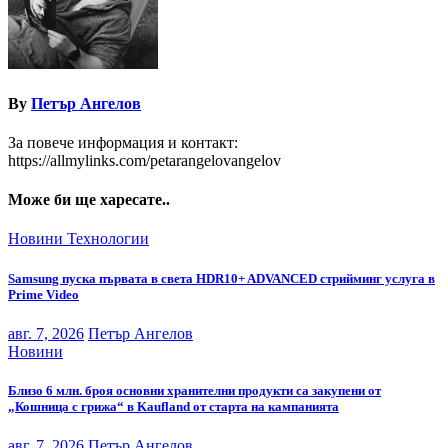
By
Петър Ангелов
За повече информация и контакт:
https://allmylinks.com/petarangelovangelov
Може би ще харесате..
Новини
Технологии
Samsung пуска първата в света HDR10+ ADVANCED стрийминг услуга в
Prime Video
авг. 7, 2026
Петър Ангелов
Новини
Близо 6 млн. броя основни хранителни продукти са закупени от
„Кошница с грижа“ в Kaufland от старта на кампанията
авг. 7, 2026
Петър Ангелов