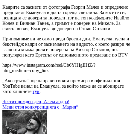
Кадрите са заснети от фотографа Георги Малев и определено
представят Емануела в доста гореща светлина. За косите си,
певицата се довери за пореден път на топ коафьорите Ивайло
Колев и Вилиан Танев, а гримът е поверен на Микеле. За
своята визия, Емануела де довери на Стоян Стоянки.
Припомняме ви че само преди броени дни, Емануела пусна и
бекстейдж кадри от заснемането на видеото, с което разкри че
главната мъжка роля е поверена на Виктор Стоянов, по-
популярен като Ергенът от едноименното предаване по BTV.
https://www.instagram.com/reel/Cb6YHIgIHfZ/?
utm_medium=copy_link
„Ако тръгна“ ще направи своята премиера в официалния
YouTube канал на Емануела, за който може да се абонирате
като кликнете
тук
.
Навигация
Честит рожден ден, Александра!
Меди отвя конкуренцията с „Мария“