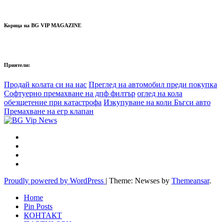
Корица на BG VIP MAGAZINE
Приятели:
Продай колата си на нас
Преглед на автомобил преди покупка
Софтуерно премахване на дпф филтър
оглед на кола
обезщетение при катастрофа
Изкупуване на коли Бъгси авто
Премахване на егр клапан
Proudly powered by WordPress
|
Theme: Newses by
Themeansar
.
Home
Pin Posts
КОНТАКТ