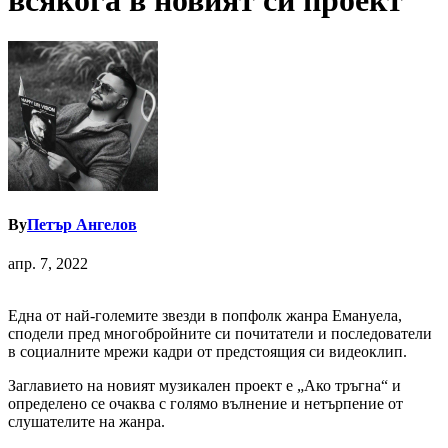
всякога в новият си проект
By
Петър Ангелов
апр. 7, 2022
Една от най-големите звезди в попфолк жанра Емануела,
сподели пред многобройните си почитатели и последователи
в социалните мрежи кадри от предстоящия си видеоклип.
Заглавието на новият музикален проект е „Ако тръгна“ и
определено се очаква с голямо вълнение и нетърпение от
слушателите на жанра.