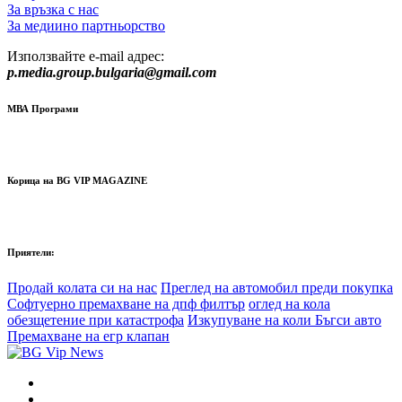
За връзка с нас
За медиино партньорство
Използвайте e-mail адрес:
p.media.group.bulgaria@gmail.com
МВА Програми
Корица на BG VIP MAGAZINE
Приятели:
Продай колата си на нас
Преглед на автомобил преди покупка
Софтуерно премахване на дпф филтър
оглед на кола
обезщетение при катастрофа
Изкупуване на коли Бъгси авто
Премахване на егр клапан