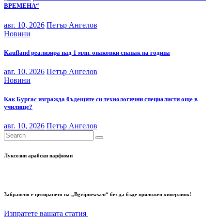
ВРЕМЕНА“
авг. 10, 2026
Петър Ангелов
Новини
Kaufland реализира над 1 млн. опаковки спанак на година
авг. 10, 2026
Петър Ангелов
Новини
Как Бургас изгражда бъдещите си технологични специалисти още в
училище?
авг. 10, 2026
Петър Ангелов
Луксозни арабски парфюми
Забранено е цитирането на „Bgvipnews.eu“ без да бъде приложен хиперлинк!
Изпратете вашата статия