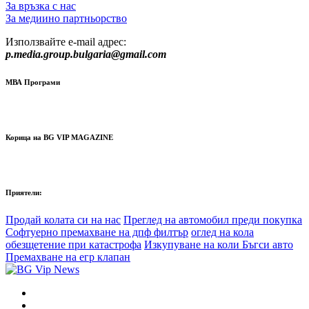
За връзка с нас
За медиино партньорство
Използвайте e-mail адрес:
p.media.group.bulgaria@gmail.com
МВА Програми
Корица на BG VIP MAGAZINE
Приятели:
Продай колата си на нас
Преглед на автомобил преди покупка
Софтуерно премахване на дпф филтър
оглед на кола
обезщетение при катастрофа
Изкупуване на коли Бъгси авто
Премахване на егр клапан