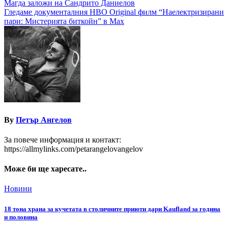
Навигация
Магда заложи на Сандрито Даниелов
Гледаме документалния HBO Original филм “Наелектризирани
пари: Мистерията биткойн” в Max
By
Петър Ангелов
За повече информация и контакт:
https://allmylinks.com/petarangelovangelov
Може би ще харесате..
Новини
18 тона храна за кучетата в столичните приюти дари Kaufland за година
и половина