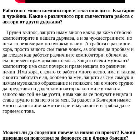
Работиш с много композитори и текстописци от България
и чужбина. Какво е различното при съвместната работа с
автори от други държави?
– Труден въпрос, защото имам много какво да кажа относно
композиторите в нашата държава, а и за чуждестранните, но
нека го резюмирам по някакъв начин. Аз работя с различни
хора, просто защото съм такъв човек, аз обичам да пробвам и
да гледам как работят различните композитори, обичам да
експериментирам доколкото мога. Защото всеки музикант/
композитор има своя почерк и прави нещата по различен
начин .Има хора, с които се работи много лесно, има и такива,
с които работата е ад, особено за мен, защото аз съм самоук и
нямам музикално образование и понякога ми е много трудно
да представя на даден композитор какво ми е в главата,
защото ако той не ме усети, няма как да се получат нещата и
става трудно и за него и за мен. За радост в България имаме
много талантливи композитори и музиканти и трябва да се
гордеем с това.
Можеш ли да споделиш повече за новия си проект? Какви
изненади си подготвил за феновете си в близко бъдеще?