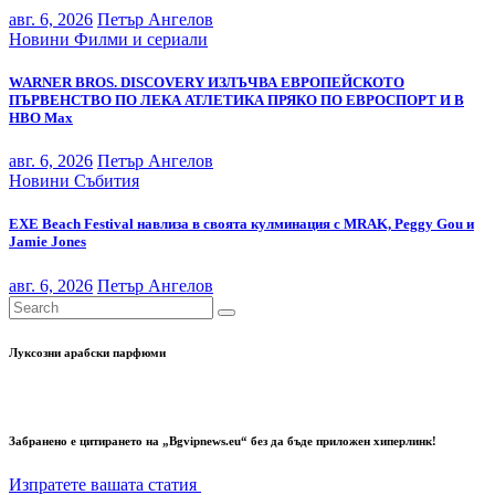
авг. 6, 2026
Петър Ангелов
Новини
Филми и сериали
WARNER BROS. DISCOVERY ИЗЛЪЧВА ЕВРОПЕЙСКОТО
ПЪРВЕНСТВО ПО ЛЕКА АТЛЕТИКА ПРЯКО ПО ЕВРОСПОРТ И В
НВО Мах
авг. 6, 2026
Петър Ангелов
Новини
Събития
EXE Beach Festival навлиза в своята кулминация с MRAK, Peggy Gou и
Jamie Jones
авг. 6, 2026
Петър Ангелов
Луксозни арабски парфюми
Забранено е цитирането на „Bgvipnews.eu“ без да бъде приложен хиперлинк!
Изпратете вашата статия