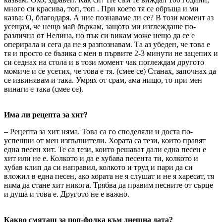
много си красива, топ, топ . При което тя се обръща и ми
казва: О, благодаря. А ние познаваме ли се? В този момент аз
усещам, че нещо май бъркам, защото ми изглеждаше по-
различна от Нелина, но пък си викам може нещо да се е
оперирала и сега да не я разпознавам. Та аз убеден, че това е
тя и просто се бъзика с мен в първите 2-3 минути не зацепих и
си седнах на стола и в този момент чак поглеждам другото
момиче и се усетих, че това е тя. (смее се) Станах, започнах да
се извинявам и така. Умрях от срам, ама нищо, то при мен
винаги е така (смее се).
Има ли рецепта за хит?
– Рецепта за хит няма. Това са го споделяли и доста по-
успешни от мен изпълнители. Хората са тези, които правят
една песен хит. Те са тези, които решават дали една песен е
хит или не е. Колкото и да е хубава песента ти, колкото и
хубав клип да си направил, колкото и труд и пари да си
вложил в една песен, ако хората не я слушат и не я харесат, тя
няма да стане хит никога. Трябва да правим песните от сърце
и душа и това е. Другото не е важно.
Какво смяташ за поп-фолка към днешна дата?