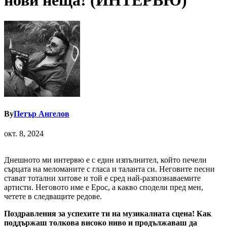
нови неща! (ИНТЕРВЮ)
By
Петър Ангелов
окт. 8, 2024
Днешното ми интервю е с един изпълнител, който печели
сърцата на меломаните с гласа и таланта си. Неговите песни
стават тотални хитове и той е сред най-разпознаваемите
артисти. Неговото име е Ерос, а какво сподели пред мен,
четете в следващите редове.
Поздравления за успехите ти на музикалната сцена! Как
поддържаш толкова високо ниво и продължаваш да