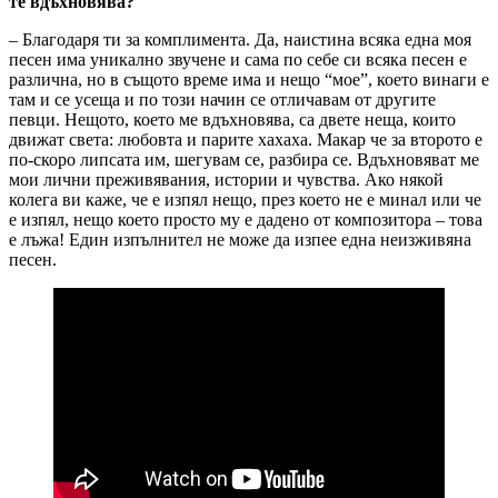
те вдъхновява?
– Благодаря ти за комплимента. Да, наистина всяка една моя
песен има уникално звучене и сама по себе си всяка песен е
различна, но в същото време има и нещо “мое”, което винаги е
там и се усеща и по този начин се отличавам от другите
певци. Нещото, което ме вдъхновява, са двете неща, които
движат света: любовта и парите хахаха. Макар че за второто е
по-скоро липсата им, шегувам се, разбира се. Вдъхновяват ме
мои лични преживявания, истории и чувства. Ако някой
колега ви каже, че е изпял нещо, през което не е минал или че
е изпял, нещо което просто му е дадено от композитора – това
е лъжа! Един изпълнител не може да изпее една неизживяна
песен.