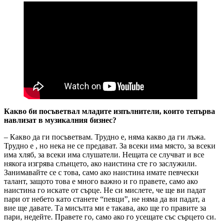
Какво би посъветвал младите изпълнители, които тепърва
навлизат в музикалния бизнес?
– Какво да ги посъветвам. Трудно е, няма какво да ги лъжа.
Трудно е , но нека не се предават. За всеки има място, за всеки
има хляб, за всеки има слушатели. Нещата се случват и все
някога изгрява слънцето, ако наистина сте го заслужили.
Занимавайте се с това, само ако наистина имате певчески
талант, защото това е много важно и го правете, само ако
наистина го искате от сърце. Не си мислете, че ще ви падат
пари от небето като станете “певци”, не няма да ви падат, а
вие ще давате. Та мисълта ми е такава, ако ще го правите за
пари, недейте. Правете го, само ако го усещате със сърцето си.