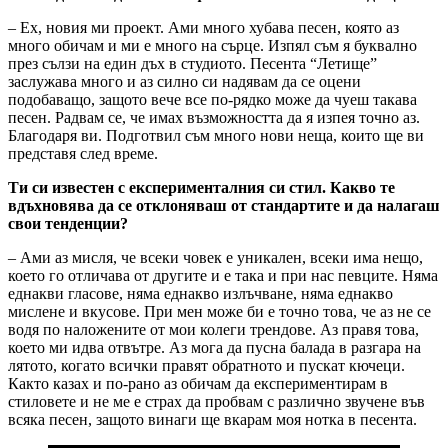
– Ех, новия ми проект. Ами много хубава песен, която аз
много обичам и ми е много на сърце. Изпял съм я буквално
през сълзи на един дъх в студиото. Песента “Летище”
заслужава много и аз силно си надявам да се оцени
подобаващо, защото вече все по-рядко може да чуеш такава
песен. Радвам се, че имах възможността да я изпея точно аз.
Благодаря ви. Подготвил съм много нови неща, които ще ви
представя след време.
Ти си известен с експерименталния си стил. Какво те
вдъхновява да се отклоняваш от стандартите и да налагаш
свои тенденции?
– Ами аз мисля, че всеки човек е уникален, всеки има нещо,
което го отличава от другите и е така и при нас певците. Няма
еднакви гласове, няма еднакво излъчване, няма еднакво
мислене и вкусове. При мен може би е точно това, че аз не се
водя по наложените от мои колеги трендове. Аз правя това,
което ми идва отвътре. Аз мога да пусна балада в разгара на
лятото, когато всички правят обратното и пускат кючеци.
Както казах и по-рано аз обичам да експериментирам в
стиловете и не ме е страх да пробвам с различно звучене във
всяка песен, защото винаги ще вкарам моя нотка в песента.