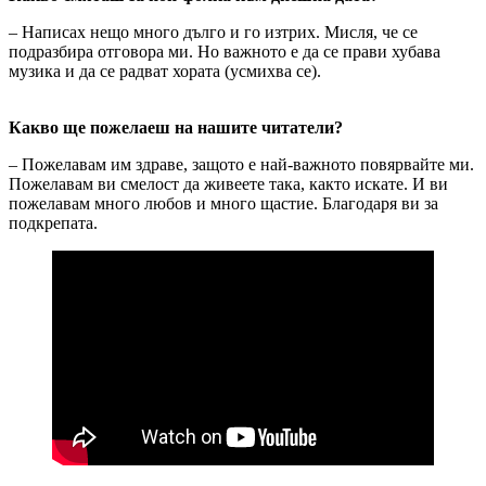
– Написах нещо много дълго и го изтрих. Мисля, че се
подразбира отговора ми. Но важното е да се прави хубава
музика и да се радват хората (усмихва се).
Какво ще пожелаеш на нашите читатели?
– Пожелавам им здраве, защото е най-важното повярвайте ми.
Пожелавам ви смелост да живеете така, както искате. И ви
пожелавам много любов и много щастие. Благодаря ви за
подкрепата.