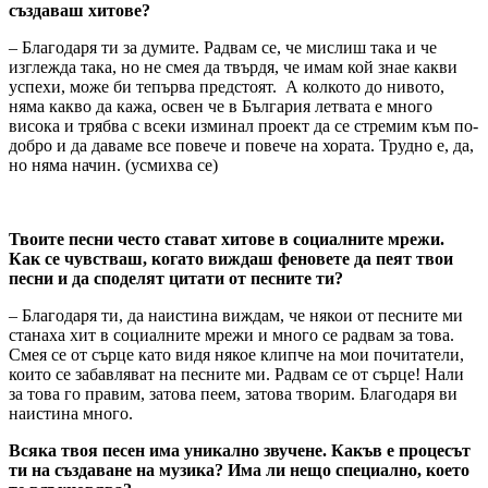
създаваш хитове?
– Благодаря ти за думите. Радвам се, че мислиш така и че
изглежда така, но не смея да твърдя, че имам кой знае какви
успехи, може би тепърва предстоят. А колкото до нивото,
няма какво да кажа, освен че в България летвата е много
висока и трябва с всеки изминал проект да се стремим към по-
добро и да даваме все повече и повече на хората. Трудно е, да,
но няма начин. (усмихва се)
Твоите песни често стават хитове в социалните мрежи.
Как се чувстваш, когато виждаш феновете да пеят твои
песни и да споделят цитати от песните ти?
– Благодаря ти, да наистина виждам, че някои от песните ми
станаха хит в социалните мрежи и много се радвам за това.
Смея се от сърце като видя някое клипче на мои почитатели,
които се забавляват на песните ми. Радвам се от сърце! Нали
за това го правим, затова пеем, затова творим. Благодаря ви
наистина много.
Всяка твоя песен има уникално звучене. Какъв е процесът
ти на създаване на музика? Има ли нещо специално, което