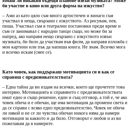
Имаш ли някакви бъдещи планове извън музиката? Може
би участие в кино или друга форма на изкуство?
– Ами аз като цяло съм много артистичен и винаги съм
участвал в неща, свързани с изкуството. Аз рисувам, пея,
пиша. Участвал съм в театрални постановки преди време и
съм се занимавал с народни танци също, но може би за
напред, ако направя нещо свързано с изкуството извън
музиката, би било да участвам във филм, да направя изложба с
мои картини или пък да напиша книга. Не знам. Всичко мога
и всичко искам (смее се).
Като човек, как поддържаш мотивацията си и как се
справяш с предизвикателствата?
– Една тайна да ви издам на всички, които ще прочетете това
интервю. Мотивацията и справянето с предизвикателствата
имат едно и също решение, един и същ отговор, а той е, че ако
човек обича и е обичан, ще има мотивация да промени света и
да се справи с всяко едно предизвикателство. Човек не обича
ли някой и не се ли чувства обичан никога няма да намери
мотивация за каквото и да било. Отговорът е любов и аз ви
пожелавам да я намерите.