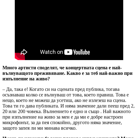
Много артисти споделят, че концертната сцена е най-
вълнуващото преживяване. Какво е за теб най-важно при
изпълнение на живо?
– Да, така е! Когато си на сцената пред публика, тогава
осъзнаваш колко се вълнуваш от това, което правиш. Това е
нещо, което не можеш да усетиш, ако не излезеш на сцена.
Това ти го дава публиката. И няма значение дали пееш пред 2,
20 или 200 човека. Вълнението е едно и също . Най важното
при изпълнение на живо за мен е да ми е добре настроен
микрофонът, за да пея спокойно, другото няма значение,
защото запея ли ми минава всичко.