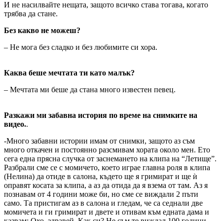
И не насилвайте нещата, защото всичко става тогава, когато
трябва да стане.
Без какво не можеш?
– Не мога без сладко и без любимите си хора.
Каква беше мечтата ти като малък?
– Мечтата ми беше да стана много известен певец.
Разкажи ми забавна история по време на снимките на
видео.
.
-Много забавни истории имам от снимки, защото аз съм
много откачен и постоянно разсмивам хората около мен. Ето
сега една прясна случка от заснемането на клипа на “Летище”.
Разбрали сме се с момичето, което играе главна роля в клипа
(Нелина) да отиде в салона, където ще я гримират и ще ѝ
оправят косата за клипа, а аз да отида да я взема от там. Аз я
познавам от 4 години може би, но сме се виждали 2 пъти
само. Та пристигам аз в салона и гледам, че са седнали две
момичета и ги гримират и двете и отивам към едната дама и
казвам: Охо, здравей. Как си? Не съм те виждал 100 години,