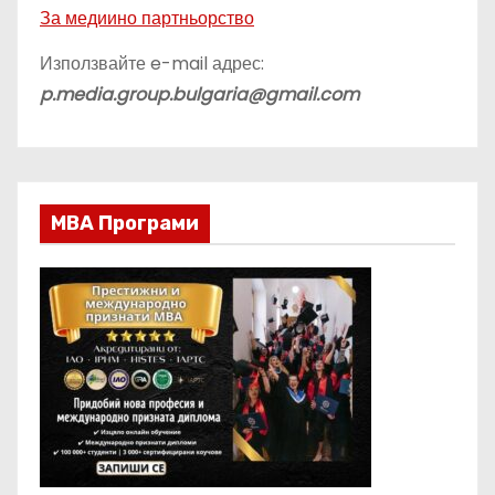
За медиино партньорство
Използвайте e-mail адрес:
p.media.group.bulgaria@gmail.com
МВА Програми