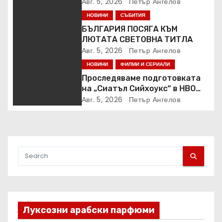
Samsung Galaxy Z Fold8
Авг. 5, 2026
Петър Ангелов
НОВИНИ
СЪБИТИЯ
БЪЛГАРИЯ ПОСЯГА КЪМ
ЛЮТАТА СВЕТОВНА ТИТЛА
Авг. 5, 2026
Петър Ангелов
НОВИНИ
ФИЛМИ И СЕРИАЛИ
Проследяваме подготовката
на „Сиатъл Сийхоукс“ в HBO
Max
Авг. 5, 2026
Петър Ангелов
Луксозни арабски парфюми