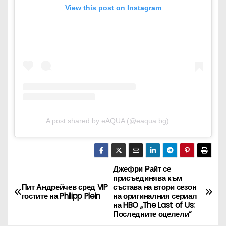
View this post on Instagram
A post shared by eAQUA (@eaqua.bg)
Джефри Райт се
Н
присъединява към
Пит Андрейчев сред VIP
състава на втори сезон
а
гостите на Philipp Plein
на оригиналния сериал
на HBO „The Last of Us:
в
Последните оцелели“