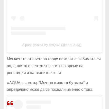
A post shared by eAQUA (@eaqua.bg)
Момчетата от състава гордо позират с любимата си
вода, която е неотлъчно с тях по време на
репетиции и на техните изяви.
eAQUA е с мотор“Мечтан живот в бутилка“ и
определено може да се похвали именно с това.