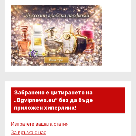
Забранено е цитирането на
„Bgvipnews.eu“ без да бъде
приложен хиперлинк!
Изпратете вашата статия
За връзка с нас