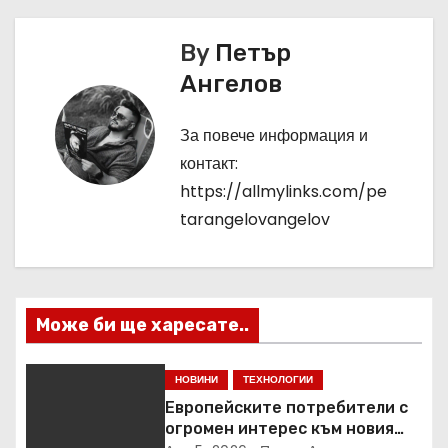
и
By
Петър
г
Ангелов
а
За повече информация и
ц
контакт:
и
https://allmylinks.com/pe
tarangelovangelov
я
Може би ще харесате..
НОВИНИ
ТЕХНОЛОГИИ
Европейските потребители с
огромен интерес към новия