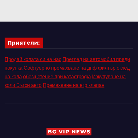
Приятели:
Продай колата си на нас
Преглед на автомобил преди
покупка
Софтуерно премахване на дпф филтър
оглед
на кола
обезщетение при катастрофа
Изкупуване на
коли Бъгси авто
Премахване на егр клапан